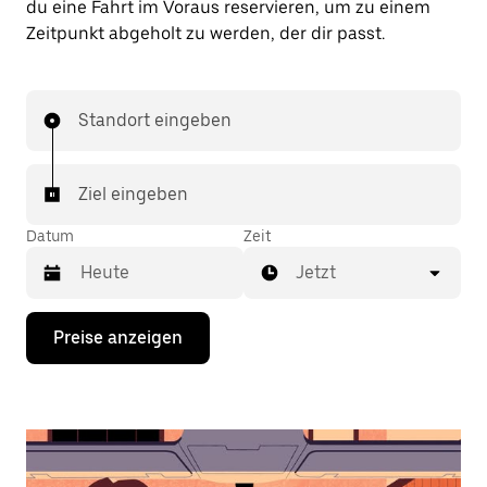
du eine Fahrt im Voraus reservieren, um zu einem
Zeitpunkt abgeholt zu werden, der dir passt.
Standort eingeben
Ziel eingeben
Datum
Zeit
Jetzt
Drücke
Preise anzeigen
die
Nach-
unten-
Taste,
um
mit
dem
Kalender