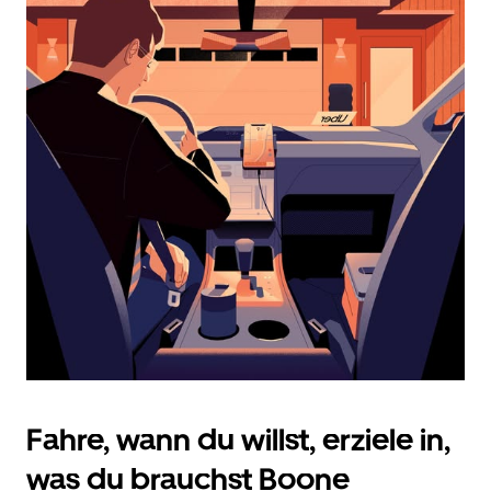
zu
interagieren
und
ein
Datum
auszuwählen.
Drücke
die
Escape-
Taste,
um
den
Kalender
zu
schließen.
Fahre, wann du willst, erziele in,
was du brauchst Boone