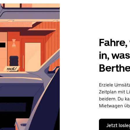
Fahre, 
in, wa
Berth
Erziele Umsät
Zeitplan mit L
beidem. Du ka
Mietwagen übe
Jetzt losl