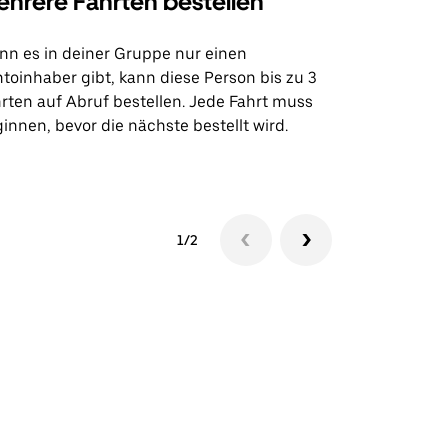
hrere Fahrten bestellen
Uber Shu
n es in deiner Gruppe nur einen
Unsere Shutt
toinhaber gibt, kann diese Person bis zu 3
Flughafentr
rten auf Abruf bestellen. Jede Fahrt muss
Veranstaltun
innen, bevor die nächste bestellt wird.
Shuttle-Ver
1/2