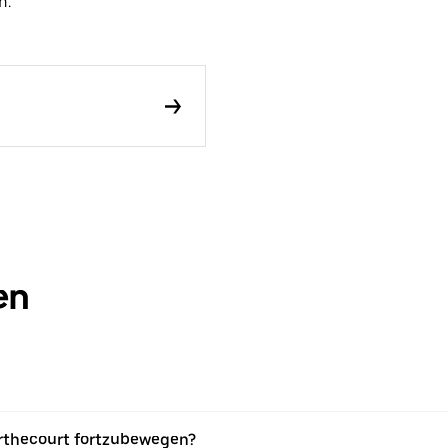
n.
en
Berthecourt fortzubewegen?