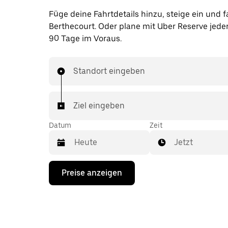
Füge deine Fahrtdetails hinzu, steige ein und f
Berthecourt. Oder plane mit Uber Reserve jeder
90 Tage im Voraus.
Standort eingeben
Ziel eingeben
Datum
Zeit
Jetzt
Drücke
Preise anzeigen
die
Nach-
unten-
Taste,
um
mit