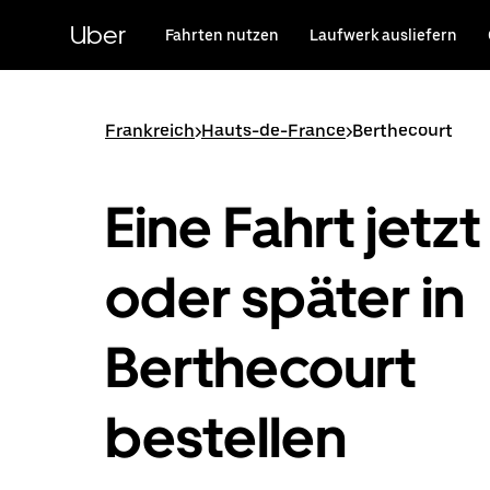
Direkt
zum
Uber
Fahrten nutzen
Laufwerk ausliefern
Hauptinhalt
Frankreich
>
Hauts-de-France
>
Berthecourt
Eine Fahrt jetzt
oder später in
Berthecourt
bestellen