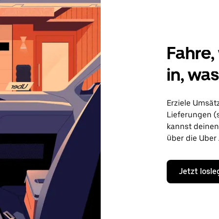
Fahre, 
in, wa
Erziele Umsät
Lieferungen (
kannst deine
über die Uber
Jetzt losl