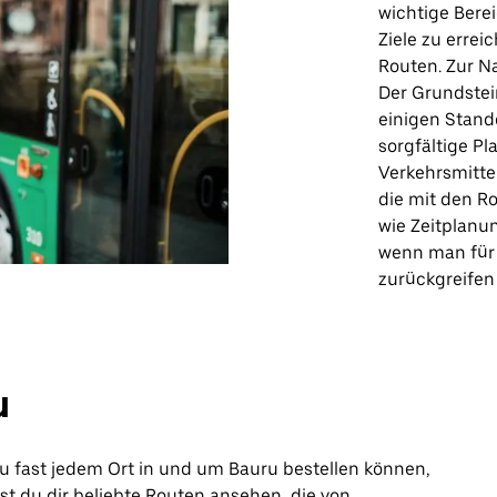
wichtige Berei
Ziele zu errei
Routen. Zur N
Der Grundstei
einigen Stand
sorgfältige Pl
Verkehrsmittel
die mit den Ro
wie Zeitplanu
wenn man für 
zurückgreifen 
u
u fast jedem Ort in und um Bauru bestellen können,
nnst du dir beliebte Routen ansehen, die von