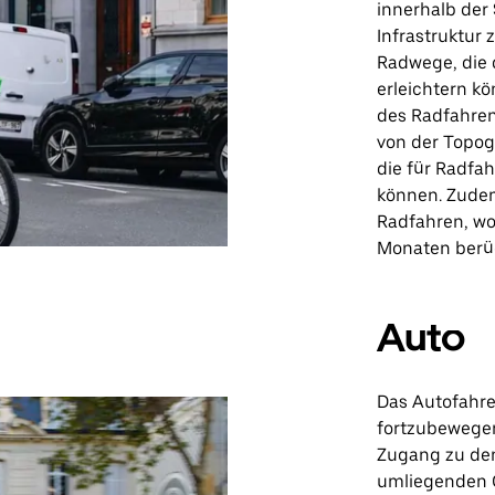
innerhalb der 
Infrastruktur
Radwege, die
erleichtern kö
des Radfahren
von der Topogr
die für Radfa
können. Zudem
Radfahren, wo
Monaten berüc
Auto
Das Autofahren
fortzubewegen
Zugang zu den
umliegenden G