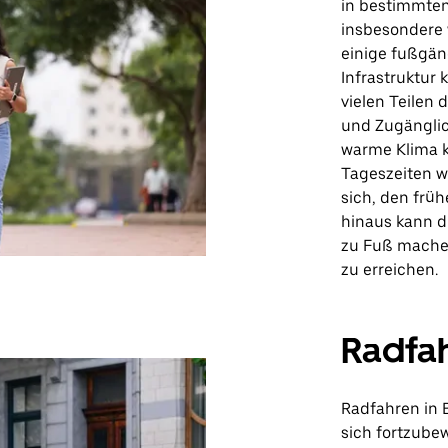
in bestimmten
insbesondere 
einige fußgän
Infrastruktur 
vielen Teilen
und Zugänglich
warme Klima 
Tageszeiten 
sich, den frü
hinaus kann d
zu Fuß machen
zu erreichen.
Radfa
Radfahren in 
sich fortzube