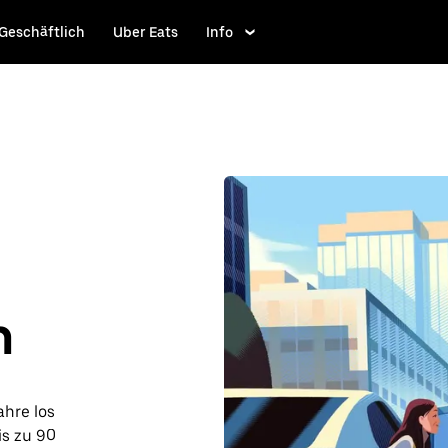
Geschäftlich
Uber Eats
Info
n
ahre los
is zu 90