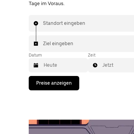
Tage im Voraus.
Standort eingeben
Ziel eingeben
Datum
Zeit
Jetzt
Drücke
Preise anzeigen
die
Nach-
unten-
Taste,
um
mit
dem
Kalender
zu
interagieren