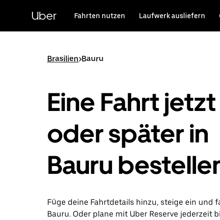
Direkt
zum
Uber
Fahrten nutzen
Laufwerk ausliefern
Hauptinhalt
Brasilien
>
Bauru
Eine Fahrt jetzt
oder später in
Bauru bestelle
Füge deine Fahrtdetails hinzu, steige ein und f
Bauru. Oder plane mit Uber Reserve jederzeit b