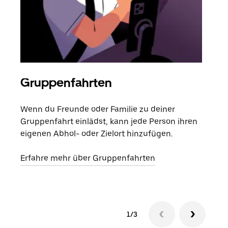
Gruppenfahrten
Me
Wenn du Freunde oder Familie zu deiner
Wenn
Gruppenfahrt einlädst, kann jede Person ihren
Kont
eigenen Abhol- oder Zielort hinzufügen.
Fahr
begi
Erfahre mehr über Gruppenfahrten
1/3