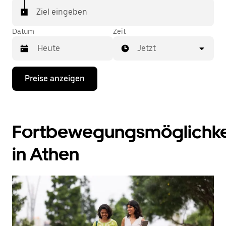
Ziel eingeben
Datum
Zeit
Jetzt
Drücke
Preise anzeigen
die
Nach-
unten-
Taste,
um
Fortbewegungsmöglichke
mit
dem
Kalender
in Athen
zu
interagieren
und
ein
Datum
auszuwählen.
Drücke
die