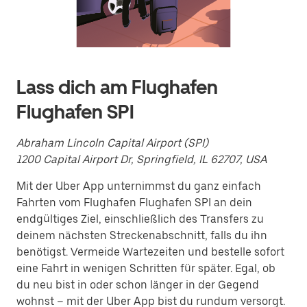
ein
Datum
auszuwählen.
Drücke
die
Escape-
Taste,
Lass dich am Flughafen
um
den
Flughafen SPI
Kalender
zu
schließen.
Abraham Lincoln Capital Airport (SPI)
1200 Capital Airport Dr, Springfield, IL 62707, USA
Mit der Uber App unternimmst du ganz einfach
Fahrten vom Flughafen Flughafen SPI an dein
endgültiges Ziel, einschließlich des Transfers zu
deinem nächsten Streckenabschnitt, falls du ihn
benötigst. Vermeide Wartezeiten und bestelle sofort
eine Fahrt in wenigen Schritten für später. Egal, ob
du neu bist in oder schon länger in der Gegend
wohnst – mit der Uber App bist du rundum versorgt.