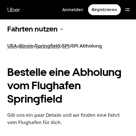
Direkt
zum
Uber
Anmelden
Registrieren
Hauptinhalt
Fahrten nutzen
USA
>
Illinois
>
Springfield
>
SPI
>
SPI Abholung
Bestelle eine Abholung
vom Flughafen
Springfield
Gib uns ein paar Details und wir finden eine Fahrt
vom Flughafen für dich.