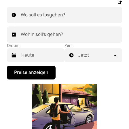
Wo soll es losgehen?
Wohin soll’s gehen?
Datum
Zeit
Jetzt
Drücke
Preise anzeigen
die
Nach-
unten-
Taste,
um
mit
dem
Kalender
zu
interagieren
und