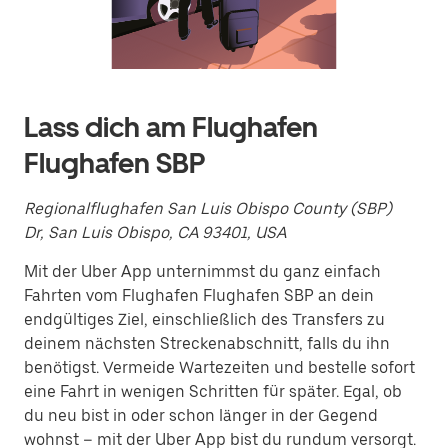
ein
Datum
auszuwählen.
Drücke
die
Escape-
Taste,
Lass dich am Flughafen
um
den
Flughafen SBP
Kalender
zu
schließen.
Regionalflughafen San Luis Obispo County (SBP)
Dr, San Luis Obispo, CA 93401, USA
Mit der Uber App unternimmst du ganz einfach
Fahrten vom Flughafen Flughafen SBP an dein
endgültiges Ziel, einschließlich des Transfers zu
deinem nächsten Streckenabschnitt, falls du ihn
benötigst. Vermeide Wartezeiten und bestelle sofort
eine Fahrt in wenigen Schritten für später. Egal, ob
du neu bist in oder schon länger in der Gegend
wohnst – mit der Uber App bist du rundum versorgt.