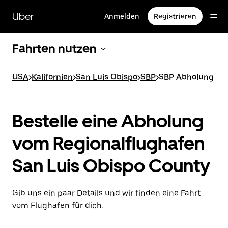
Direkt
zum
Uber
Anmelden
Registrieren
Hauptinhalt
Fahrten nutzen
USA
>
Kalifornien
>
San Luis Obispo
>
SBP
>
SBP Abholung
Bestelle eine Abholung
vom Regionalflughafen
San Luis Obispo County
Gib uns ein paar Details und wir finden eine Fahrt
vom Flughafen für dich.