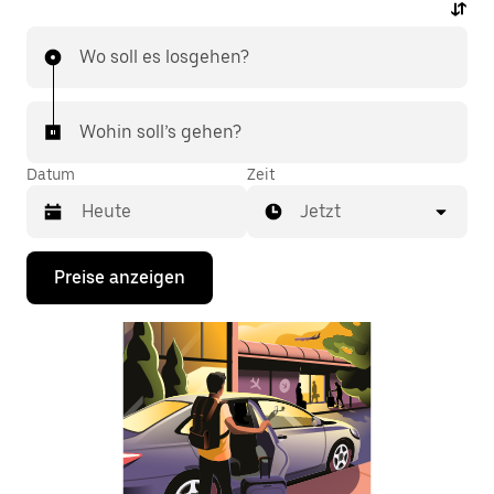
Wo soll es losgehen?
Wohin soll’s gehen?
Datum
Zeit
Jetzt
Drücke
Preise anzeigen
die
Nach-
unten-
Taste,
um
mit
dem
Kalender
zu
interagieren
und