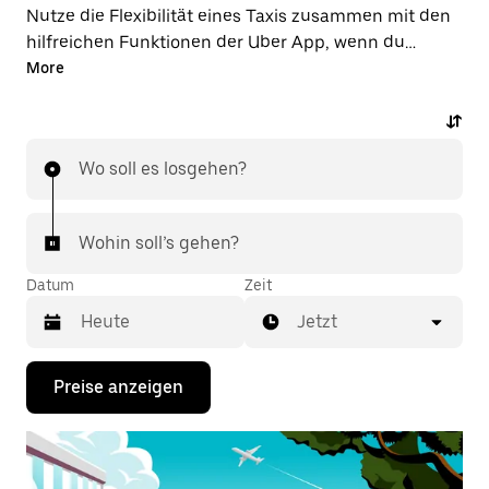
Nutze die Flexibilität eines Taxis zusammen mit den
hilfreichen Funktionen der Uber App, wenn du
stattdessen eine Fahrt über die Uber App zum oder
More
ab Flughafen MCZ unternimmst. Du kannst Last-
minute-Fahrten rund um die Uhr in der App oder
online auf Abruf bestellen und dir günstige Vorab-
Wo soll es losgehen?
Fixpreise für jede Fahrt sichern. Mit nur wenigen
Fingertipps sicherst du dir deine Flughafenfahrt.
Wohin soll’s gehen?
Datum
Zeit
Jetzt
Drücke
Preise anzeigen
die
Nach-
unten-
Taste,
um