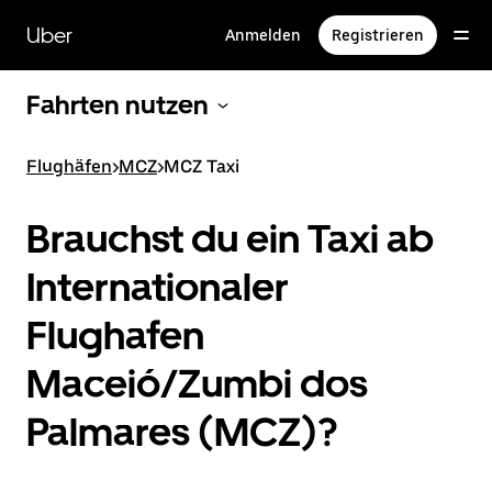
Direkt
zum
Uber
Anmelden
Registrieren
Hauptinhalt
Fahrten nutzen
Flughäfen
>
MCZ
>
MCZ Taxi
Brauchst du ein Taxi ab
Internationaler
Flughafen
Maceió/Zumbi dos
Palmares (MCZ)?