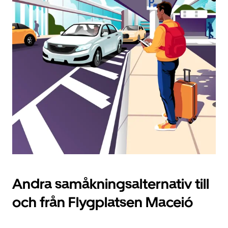
ett
datum.
Tryck
på
ESC-
knappen
för
att
stänga
kalendern.
Andra samåkningsalternativ till
och från Flygplatsen Maceió