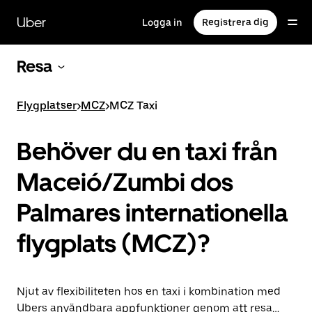
Hoppa
till
Uber
Logga in
Registrera dig
huvudinnehållet
Resa
Flygplatser
>
MCZ
>
MCZ Taxi
Behöver du en taxi från
Maceió/Zumbi dos
Palmares internationella
flygplats (MCZ)?
Njut av flexibiliteten hos en taxi i kombination med
Ubers användbara appfunktioner genom att resa