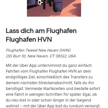
ein
Datum
auszuwählen.
Drücke
die
Escape-
Taste,
Lass dich am Flughafen
um
den
Flughafen HVN
Kalender
zu
schließen.
Flughafen Tweed New Haven (HVN)
155 Burr St, New Haven, CT 06512, USA
Mit der Uber App unternimmst du ganz einfach
Fahrten vom Flughafen Flughafen HVN an dein
endgültiges Ziel, einschließlich des Transfers zu
deinem nächsten Streckenabschnitt, falls du ihn
benötigst. Vermeide Wartezeiten und bestelle sofort
eine Fahrt in wenigen Schritten für später. Egal, ob
du neu bist in oder schon länger in der Gegend
wohnst – mit der Uber App bist du rundum versorgt.