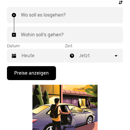
Wo soll es losgehen?
Wohin soll’s gehen?
Datum
Zeit
Jetzt
Drücke
Preise anzeigen
die
Nach-
unten-
Taste,
um
mit
dem
Kalender
zu
interagieren
und