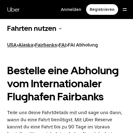
Direkt
zum
Uber
Anmelden
Registrieren
Hauptinhalt
Fahrten nutzen
USA
>
Alaska
>
Fairbanks
>
FAI
>
FAI Abholung
Bestelle eine Abholung
vom Internationaler
Flughafen Fairbanks
Teile uns deine Fahrtdetails mit und sage uns dann,
wann du eine Fahrt benötigst. Mit Uber Reserve
kannst du eine Fahrt bis zu 90 Tage im Voraus