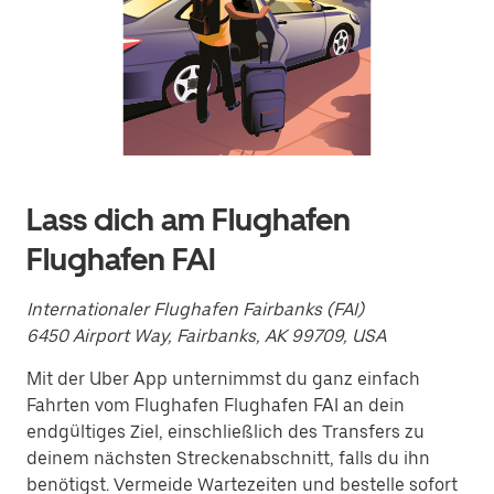
Kalender
zu
interagieren
und
ein
Datum
auszuwählen.
Drücke
die
Escape-
Taste,
Lass dich am Flughafen
um
den
Flughafen FAI
Kalender
zu
schließen.
Internationaler Flughafen Fairbanks (FAI)
6450 Airport Way, Fairbanks, AK 99709, USA
Mit der Uber App unternimmst du ganz einfach
Fahrten vom Flughafen Flughafen FAI an dein
endgültiges Ziel, einschließlich des Transfers zu
deinem nächsten Streckenabschnitt, falls du ihn
benötigst. Vermeide Wartezeiten und bestelle sofort