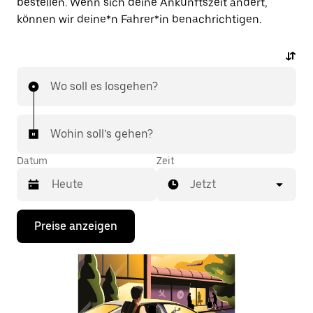
bestellen. Wenn sich deine Ankunftszeit ändert,
können wir deine*n Fahrer*in benachrichtigen.
Wo soll es losgehen?
Wohin soll’s gehen?
Datum
Zeit
Jetzt
Drücke
Preise anzeigen
die
Nach-
unten-
Taste,
um
mit
dem