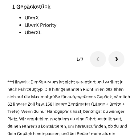
1 Gepäckstück
2 G
UberX
UberX Priority
UberXL
1/3
***Hinweis: Der Stauraum ist nicht garantiert und variiert je
nach Fahrzeugtyp. Die hier genannten Richtlinien beziehen
sich auf die Maximalgröße für aufgegebenes Gepäck, nämlich
62 lineare Zoll bzw. 158 lineare Zentimeter (Länge + Breite +
Tiefe). Wenn du nur Handgepäck hast, benötigst du weniger
Platz. Wir empfehlen, nachdem du eine Fahrt bestellt hast,
deinen Fahrer zu kontaktieren, um herauszufinden, ob du und
dein Gepäck hineinpassen, und bei Bedarf mehr als ein