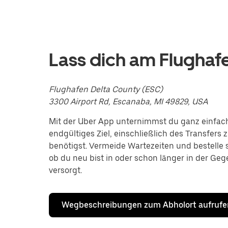
mit
dem
Kalender
zu
interagieren
und
Lass dich am Flughaf
ein
Datum
auszuwählen.
Drücke
Flughafen Delta County (ESC)
die
3300 Airport Rd, Escanaba, MI 49829, USA
Escape-
Taste,
Mit der Uber App unternimmst du ganz einfac
um
endgültiges Ziel, einschließlich des Transfers
den
Kalender
benötigst. Vermeide Wartezeiten und bestelle so
zu
ob du neu bist in oder schon länger in der Ge
schließen.
versorgt.
Wegbeschreibungen zum Abholort aufrufe