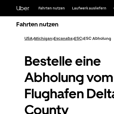
Direkt
zum
Uber
Fahrten nutzen
Laufwerk ausliefern
Hauptinhalt
Fahrten nutzen
USA
>
Michigan
>
Escanaba
>
ESC
>
ESC Abholung
Bestelle eine
Abholung vom
Flughafen Delt
County