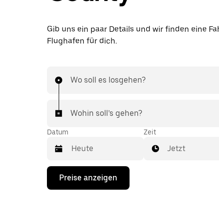
Gib uns ein paar Details und wir finden eine F
Flughafen für dich.
Wo soll es losgehen?
Wohin soll’s gehen?
Datum
Zeit
Jetzt
Drücke
Preise anzeigen
die
Nach-
unten-
Taste,
um