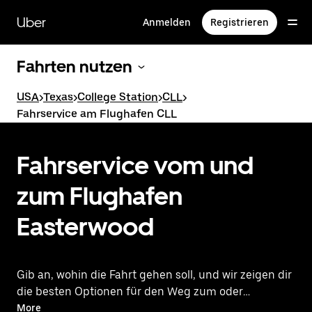
Direkt
zum
Uber
Anmelden
Registrieren
Hauptinhalt
Fahrten nutzen
USA
>
Texas
>
College Station
>
CLL
>
Fahrservice am Flughafen CLL
Fahrservice vom und
zum Flughafen
Easterwood
Gib an, wohin die Fahrt gehen soll, und wir zeigen dir
die besten Optionen für den Weg zum oder
vom Flughafen.
More