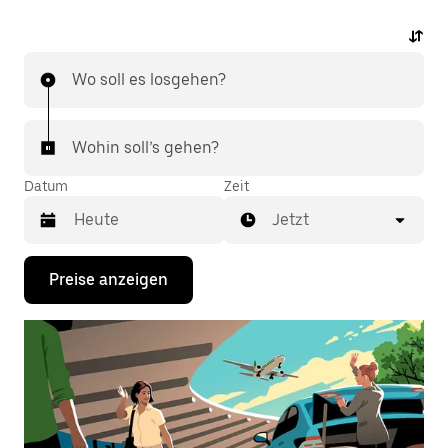
Wo soll es losgehen?
Wohin soll’s gehen?
Datum
Zeit
Jetzt
Drücke
Preise anzeigen
die
Nach-
unten-
Taste,
um
mit
dem
Kalender
zu