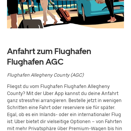
interagieren
und
ein
Datum
auszuwählen.
Drücke
die
Escape-
Taste,
um
Anfahrt zum Flughafen
den
Kalender
Flughafen AGC
zu
schließen.
Flughafen Allegheny County (AGC)
Fliegst du vom Flughafen Flughafen Allegheny
County? Mit der Uber App kannst du deine Anfahrt
ganz stressfrei arrangieren. Bestelle jetzt in wenigen
Schritten eine Fahrt oder reserviere sie für später.
Egal, ob es ein Inlands- oder ein internationaler Flug
ist: Uber bietet dir vielseitige Optionen – von Fahrten
mit mehr Privatsphäre über Premium-Wagen bis hin