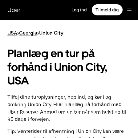
Gå
til
Uber
Log ind
Tilmeld dig
hovedindhold
USA
>
Georgia
>
Union City
Planlæg en tur på
forhånd i Union City,
USA
Tilføj dine turoplysninger, hop ind, og kør i og
omkring Union City. Eller planlæg på forhånd med
Uber Reserve. Anmod om en tur når som helst op til
90 dage i forvejen.
Tip:
Ventetider til afhentning i Union City kan være