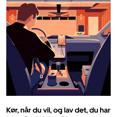
kalenderen,
og
vælg
en
dato.
Tryk
på
knappen
Esc
for
at
lukke
kalenderen.
Kør, når du vil, og lav det, du har