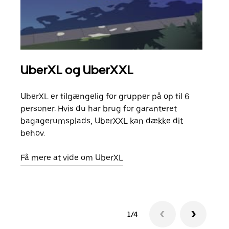
UberXL og UberXXL
Gr
UberXL er tilgængelig for grupper på op til 6
Når d
personer. Hvis du har brug for garanteret
din 
bagagerumsplads, UberXXL kan dække dit
egen
behov.
Få m
Få mere at vide om UberXL
1/4