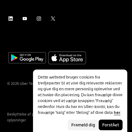
Dette websted bruger cookies fra
tredjeparter til at vise dig relevante reklamer
©
2026
Uber Technologies Inc.
og give dig en mere personlig oplevelse ved
at huske din placering. Du kan fravælge disse
cookies ved at vælge knappen "Fravælg"
nedenfor. Hvis du har en Uber-konto, kan du
fravælge "salg" eller "deling" af dine data
her
.
Beskyttelse af personlige
Særlige behov
Vilkår
oplysninger
Frameld dig
Forstået