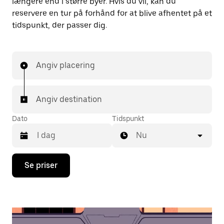
længere end i større byer. Hvis du vil, kan du
reservere en tur på forhånd for at blive afhentet på et
tidspunkt, der passer dig.
Angiv placering
Angiv destination
Dato
Tidspunkt
Nu
Tryk
Se priser
på
pil
ned
for
at
interagere
med