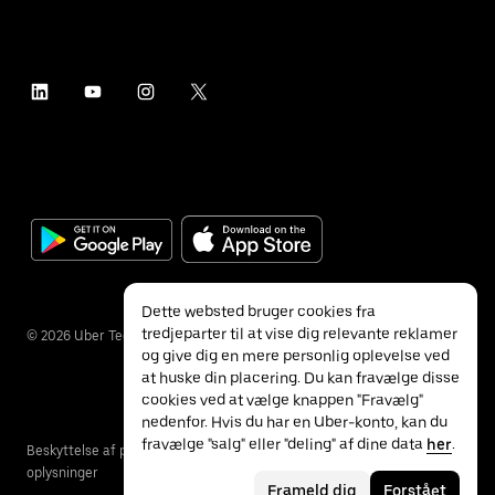
Dette websted bruger cookies fra
tredjeparter til at vise dig relevante reklamer
©
2026
Uber Technologies Inc.
og give dig en mere personlig oplevelse ved
at huske din placering. Du kan fravælge disse
cookies ved at vælge knappen "Fravælg"
nedenfor. Hvis du har en Uber-konto, kan du
fravælge "salg" eller "deling" af dine data
her
.
Beskyttelse af personlige
Særlige behov
Vilkår
oplysninger
Frameld dig
Forstået