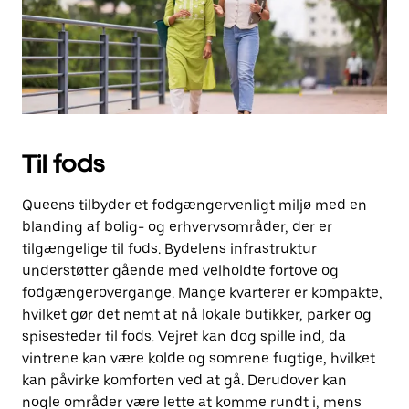
for
at
lukke
kalenderen.
Til fods
Queens tilbyder et fodgængervenligt miljø med en
blanding af bolig- og erhvervsområder, der er
tilgængelige til fods. Bydelens infrastruktur
understøtter gående med velholdte fortove og
fodgængerovergange. Mange kvarterer er kompakte,
hvilket gør det nemt at nå lokale butikker, parker og
spisesteder til fods. Vejret kan dog spille ind, da
vintrene kan være kolde og somrene fugtige, hvilket
kan påvirke komforten ved at gå. Derudover kan
nogle områder være lette at komme rundt i, mens