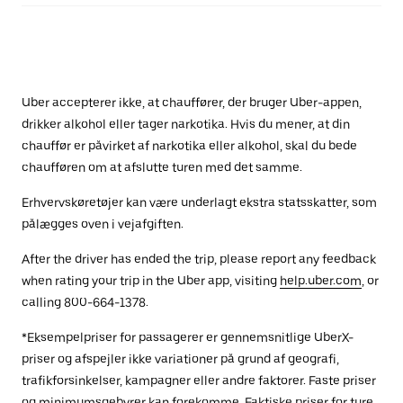
Uber accepterer ikke, at chauffører, der bruger Uber-appen,
drikker alkohol eller tager narkotika. Hvis du mener, at din
chauffør er påvirket af narkotika eller alkohol, skal du bede
chaufføren om at afslutte turen med det samme.
Erhvervskøretøjer kan være underlagt ekstra statsskatter, som
pålægges oven i vejafgiften.
After the driver has ended the trip, please report any feedback
when rating your trip in the Uber app, visiting
help.uber.com
, or
calling 800-664-1378.
*Eksempelpriser for passagerer er gennemsnitlige UberX-
priser og afspejler ikke variationer på grund af geografi,
trafikforsinkelser, kampagner eller andre faktorer. Faste priser
og minimumsgebyrer kan forekomme. Faktiske priser for ture