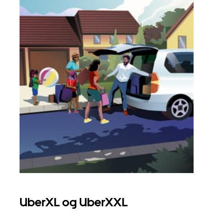
UberXL og UberXXL
Gr