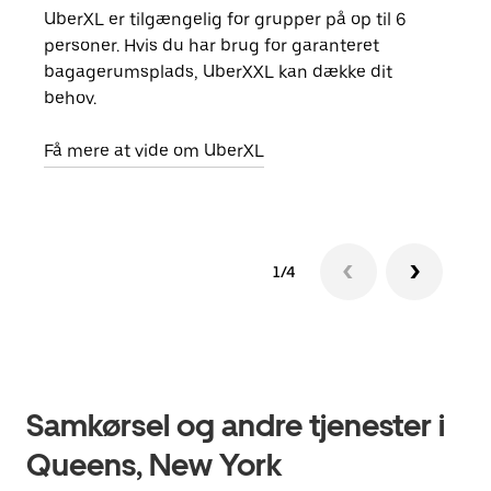
UberXL er tilgængelig for grupper på op til 6
Når d
personer. Hvis du har brug for garanteret
din 
bagagerumsplads, UberXXL kan dække dit
egen
behov.
Få m
Få mere at vide om UberXL
1/4
Samkørsel og andre tjenester i
Queens, New York