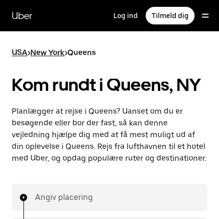
Gå
til
Uber
Log ind
Tilmeld dig
hovedindhold
USA
>
New York
>
Queens
Kom rundt i Queens, NY
Planlægger at rejse i Queens? Uanset om du er
besøgende eller bor der fast, så kan denne
vejledning hjælpe dig med at få mest muligt ud af
din oplevelse i Queens. Rejs fra lufthavnen til et hotel
med Uber, og opdag populære ruter og destinationer.
Angiv placering