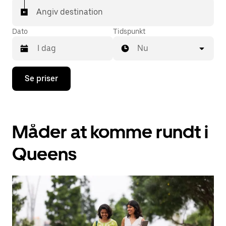
Angiv destination
Dato
Tidspunkt
Nu
Tryk
Se priser
på
pil
ned
for
at
Måder at komme rundt i
interagere
med
kalenderen,
Queens
og
vælg
en
dato.
Tryk
på
knappen
Esc