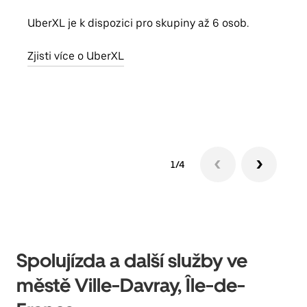
UberXL je k dispozici pro skupiny až 6 osob.
Když
skup
Zjisti více o UberXL
míst
Zjis
1/4
Spolujízda a další služby ve
městě Ville-Davray, Île-de-