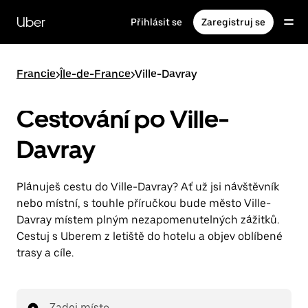
Přeskočit
na
Uber
Přihlásit se
Zaregistruj se
hlavní
obsah
Francie
>
Île-de-France
>
Ville-Davray
Cestování po Ville-
Davray
Plánuješ cestu do Ville-Davray? Ať už jsi návštěvník
nebo místní, s touhle příručkou bude město Ville-
Davray místem plným nezapomenutelných zážitků.
Cestuj s Uberem z letiště do hotelu a objev oblíbené
trasy a cíle.
Zadej místo