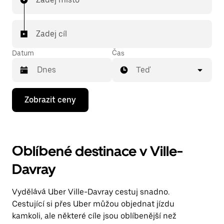
Zadej cíl
Datum
Čas
Teď
Stisknutím
Zobrazit ceny
klávesy
se
šipkou
dolů
otevřeš
Oblíbené destinace v Ville-
kalendář
a můžeš
Davray
vybrat
datum.
Stisknutím
Vydělává Uber Ville-Davray cestuj snadno.
klávesy
Esc
Cestující si přes Uber můžou objednat jízdu
zavřeš
kamkoli, ale některé cíle jsou oblíbenější než
kalendář.