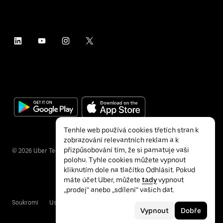
Tenhle web používá cookies třetích stran k
zobrazování relevantních reklam a k
přizpůsobování tím, že si pamatuje vaši
©
2026
Uber Technologies Inc.
polohu. Tyhle cookies můžete vypnout
kliknutím dole na tlačítko Odhlásit. Pokud
máte účet Uber, můžete
tady
vypnout
„prodej“ anebo „sdílení“ vašich dat.
Soukromí
Usnadnění přístupu
Podmínky
Vypnout
Dobře