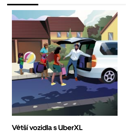
Větší vozidla s UberXL
Sku