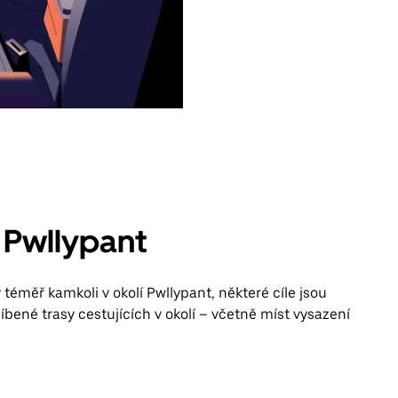
 Pwllypant
téměř kamkoli v okolí Pwllypant, některé cíle jsou
líbené trasy cestujících v okolí – včetně míst vysazení