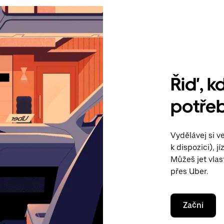
Řiď, kd
potřeb
Vydělávej si 
k dispozici), 
Můžeš jet vla
přes Uber.
Začni