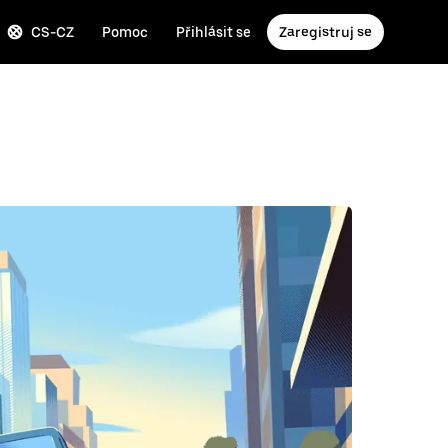
CS-CZ
Pomoc
Přihlásit se
Zaregistruj se