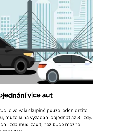
jednání více aut
Uber Shu
ud je ve vaší skupině pouze jeden držitel
Možnost shut
u, může si na vyžádání objednat až 3 jízdy.
trasy na leti
dá jízda musí začít, než bude možné