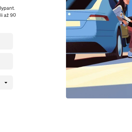
lypant.
li až 90