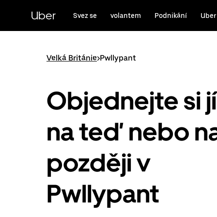
Přeskočit
na
Uber
Svez se
volantem
Podnikání
Uber
hlavní
obsah
Velká Británie
>
Pwllypant
Objednejte si j
na teď nebo n
později v
Pwllypant