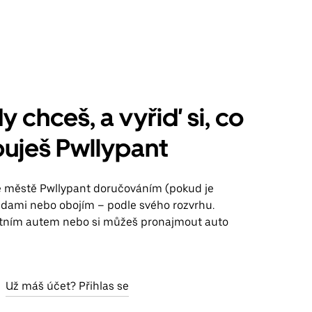
y chceš, a vyřiď si, co
uješ Pwllypant
ve městě Pwllypant doručováním (pokud je
jízdami nebo obojím – podle svého rozvrhu.
stním autem nebo si můžeš pronajmout auto
Už máš účet? Přihlas se