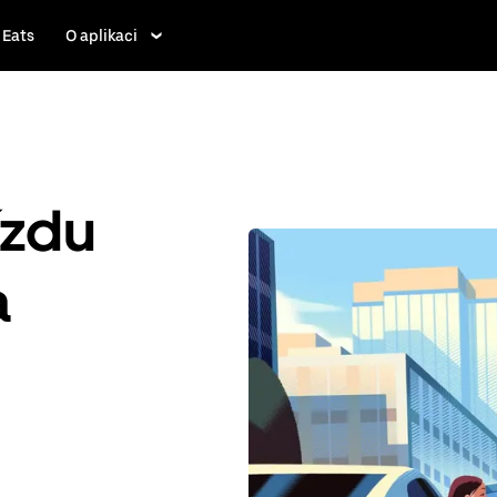
 Eats
O aplikaci
ízdu
a