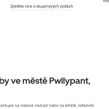
obj
Zjistěte více o skupinových jízdách
užby ve městě Pwllypant,
estuješ na vlakové nádraží nebo na letiště, setkáváš