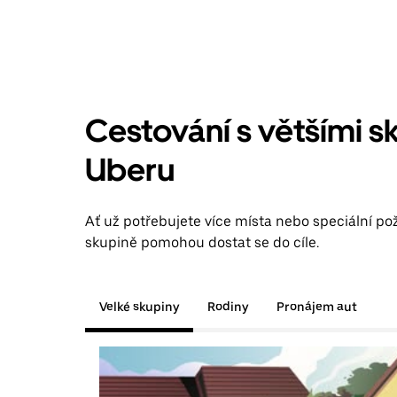
Cestování s většími s
Uberu
Ať už potřebujete více místa nebo speciální pož
skupině pomohou dostat se do cíle.
Velké skupiny
Rodiny
Pronájem aut