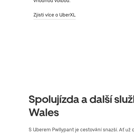
vhodnou volbou.
Zjisti více o UberXL
Spolujízda a další sl
Wales
S Uberem Pwllypant je cestování snazší. Ať už c