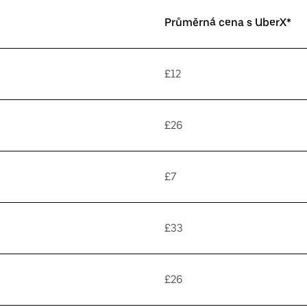
Průměrná cena s UberX*
£12
£26
£7
£33
£26