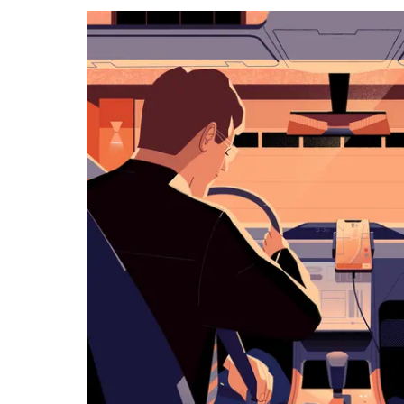
a můžeš
vybrat
datum.
Stisknutím
klávesy
Esc
zavřeš
kalendář.