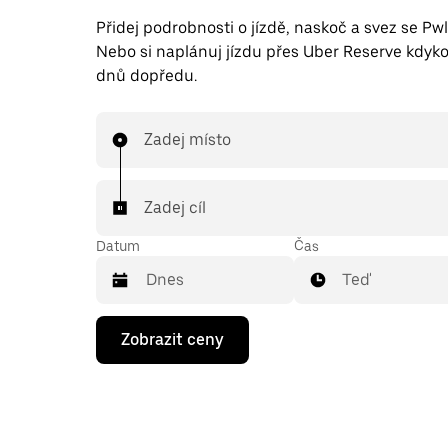
Přidej podrobnosti o jízdě, naskoč a svez se Pwl
Nebo si naplánuj jízdu přes Uber Reserve kdyko
dnů dopředu.
Zadej místo
Zadej cíl
Datum
Čas
Teď
Stisknutím
Zobrazit ceny
klávesy
se
šipkou
dolů
otevřeš
kalendář