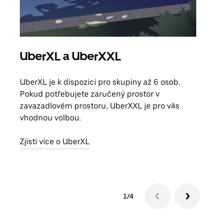
UberXL a UberXXL
Sku
UberXL je k dispozici pro skupiny až 6 osob.
Když
Pokud potřebujete zaručený prostor v
skup
zavazadlovém prostoru, UberXXL je pro vás
míst
vhodnou volbou.
Zjis
Zjisti více o UberXL
1/4