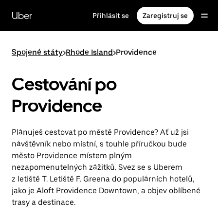
Přeskočit
na
Uber
Přihlásit se
Zaregistruj se
hlavní
obsah
Spojené státy
>
Rhode Island
>
Providence
Cestování po
Providence
Plánuješ cestovat po městě Providence? Ať už jsi
návštěvník nebo místní, s touhle příručkou bude
město Providence místem plným
nezapomenutelných zážitků. Svez se s Uberem
z letiště T. Letiště F. Greena do populárních hotelů,
jako je Aloft Providence Downtown, a objev oblíbené
trasy a destinace.