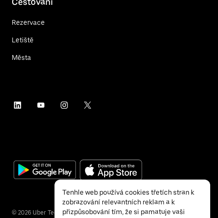
Cestování
Rezervace
Letiště
Města
Tenhle web používá cookies třetích stran k
zobrazování relevantních reklam a k
přizpůsobování tím, že si pamatuje vaši
©
2026
Uber Technologies Inc.