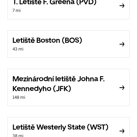
T. Letiště F. Greena (PVD)
7 mi
Letiště Boston (BOS)
43 mi
Mezinárodní letiště Johna F.
Kennedyho (JFK)
148 mi
Letiště Westerly State (WST)
38 mi