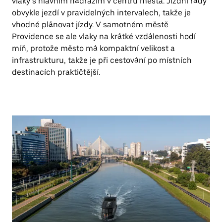
vlaky s hlavním nádražím v centru města. Jízdní řády
obvykle jezdí v pravidelných intervalech, takže je
vhodné plánovat jízdy. V samotném městě
Providence se ale vlaky na krátké vzdálenosti hodí
míň, protože město má kompaktní velikost a
infrastrukturu, takže je při cestování po místních
destinacích praktičtější.