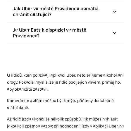
Jak Uber ve městě Providence pomáhá
chránit cestující?
Je Uber Eats k dispozici ve městě
Providence?
U řidičů, kteří používají aplikaci Uber, netolerujeme alkohol ani
drogy. Pokud si myslíš, že je řidič pod jejich vlivem, přiměj ho,
aby okamžitě zastavil.
Komerčním autům můžou být k mýtu přičteny dodatečné
státní daně.
Až řidič jízdu ukončí, je několik způsobů, jak můžeš nahlásit
jakoukoli zpětnou vazbu: při hodnocení jízdy v aplikaci Uber, na