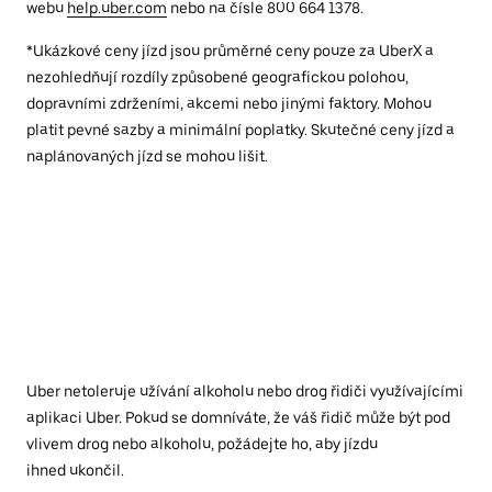
webu
help.uber.com
nebo na čísle 800 664 1378.
*Ukázkové ceny jízd jsou průměrné ceny pouze za UberX a
nezohledňují rozdíly způsobené geografickou polohou,
dopravními zdrženími, akcemi nebo jinými faktory. Mohou
platit pevné sazby a minimální poplatky. Skutečné ceny jízd a
naplánovaných jízd se mohou lišit.
Uber netoleruje užívání alkoholu nebo drog řidiči využívajícími
aplikaci Uber. Pokud se domníváte, že váš řidič může být pod
vlivem drog nebo alkoholu, požádejte ho, aby jízdu
ihned ukončil.