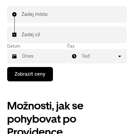
Zadej místo
Zadej cíl
Datum
Čas
Teď
Stisknutím
Zobrazit ceny
klávesy
se
šipkou
dolů
otevřeš
Možnosti, jak se
kalendář
a můžeš
vybrat
pohybovat po
datum.
Stisknutím
Providence
klávesy