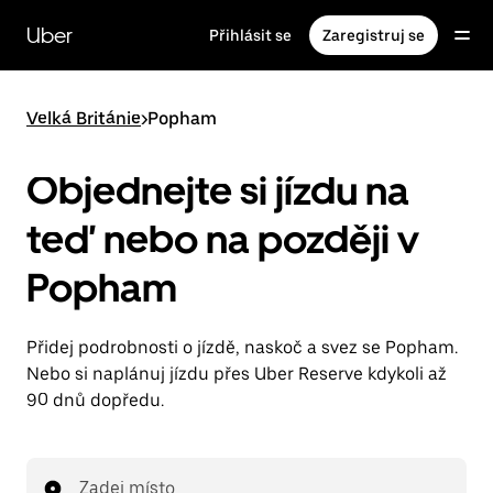
Přeskočit
na
Uber
Přihlásit se
Zaregistruj se
hlavní
obsah
Velká Británie
>
Popham
Objednejte si jízdu na
teď nebo na později v
Popham
Přidej podrobnosti o jízdě, naskoč a svez se Popham.
Nebo si naplánuj jízdu přes Uber Reserve kdykoli až
90 dnů dopředu.
Zadej místo