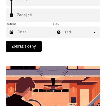
Zadej cíl
Datum
Čas
Teď
Stisknutím
Zobrazit ceny
klávesy
se
šipkou
dolů
otevřeš
kalendář
a můžeš
vybrat
datum.
Stisknutím
klávesy
Esc
zavřeš
kalendář.