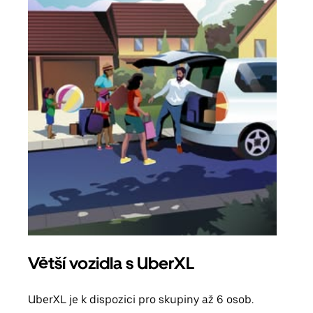
Větší vozidla s UberXL
Sku
UberXL je k dispozici pro skupiny až 6 osob.
Když