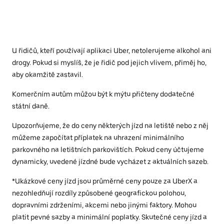
U řidičů, kteří používají aplikaci Uber, netolerujeme alkohol ani
drogy. Pokud si myslíš, že je řidič pod jejich vlivem, přiměj ho,
aby okamžitě zastavil.
Komerčním autům můžou být k mýtu přičteny dodatečné
státní daně.
Upozorňujeme, že do ceny některých jízd na letiště nebo z něj
můžeme započítat příplatek na uhrazení minimálního
parkovného na letištních parkovištích. Pokud ceny účtujeme
dynamicky, uvedené jízdné bude vycházet z aktuálních sazeb.
*Ukázkové ceny jízd jsou průměrné ceny pouze za UberX a
nezohledňují rozdíly způsobené geografickou polohou,
dopravními zdrženími, akcemi nebo jinými faktory. Mohou
platit pevné sazby a minimální poplatky. Skutečné ceny jízd a