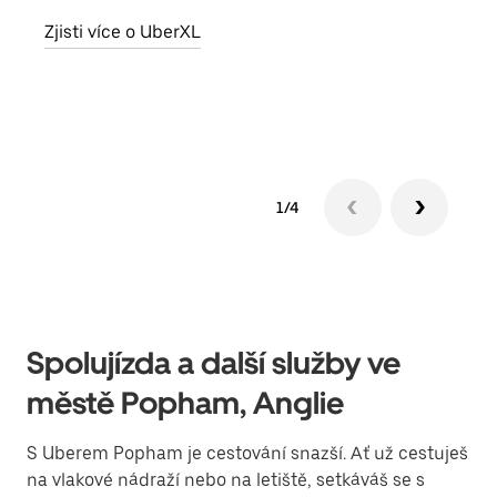
skup
Zjisti více o UberXL
míst
Zjis
1/4
Spolujízda a další služby ve
městě Popham, Anglie
S Uberem Popham je cestování snazší. Ať už cestuješ
na vlakové nádraží nebo na letiště, setkáváš se s