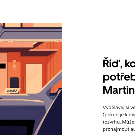
Řiď, kd
potřeb
Martin
Vydělávej si 
(pokud je k di
rozvrhu. Může
pronajmout au