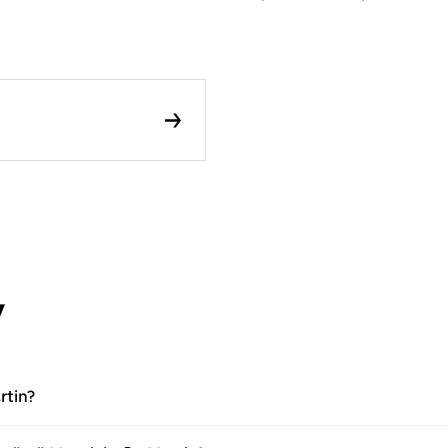
y
rtin?