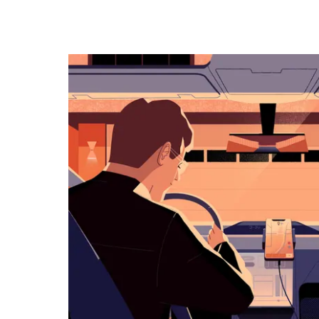
dolů
otevřeš
kalendář
a můžeš
vybrat
datum.
Stisknutím
klávesy
Esc
zavřeš
kalendář.