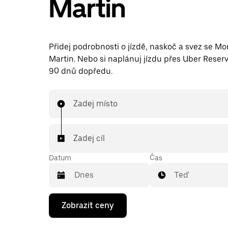
Martin
Přidej podrobnosti o jízdě, naskoč a svez se Mo
Martin. Nebo si naplánuj jízdu přes Uber Reserv
90 dnů dopředu.
Zadej místo
Zadej cíl
Datum
Čas
Teď
Stisknutím
Zobrazit ceny
klávesy
se
šipkou