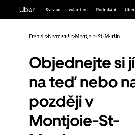
Přeskočit
na
Uber
Svez se
volantem
Podnikání
Uber
hlavní
obsah
Francie
>
Normandie
>
Montjoie-St-Martin
Objednejte si j
na teď nebo n
později v
Montjoie-St-