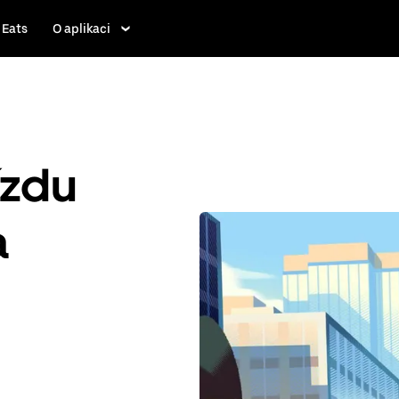
 Eats
O aplikaci
ízdu
a