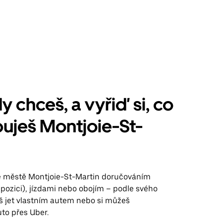
y chceš, a vyřiď si, co
uješ Montjoie-St-
ve městě Montjoie-St-Martin doručováním
spozici), jízdami nebo obojím – podle svého
š jet vlastním autem nebo si můžeš
to přes Uber.