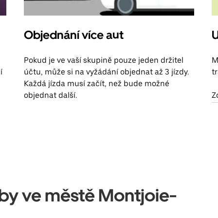
Objednání více aut
U
Pokud je ve vaší skupině pouze jeden držitel
M
í
účtu, může si na vyžádání objednat až 3 jízdy.
t
Každá jízda musí začít, než bude možné
objednat další.
Z
užby ve městě Montjoie-
e