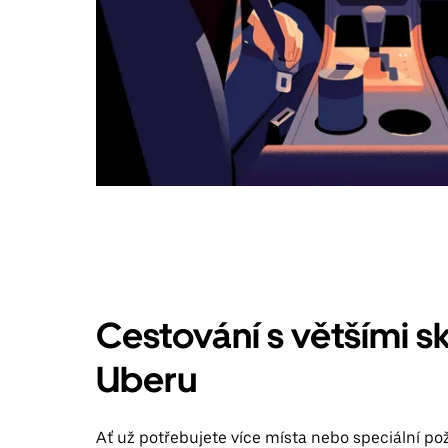
Cestování s většími s
Uberu
Ať už potřebujete více místa nebo speciální po