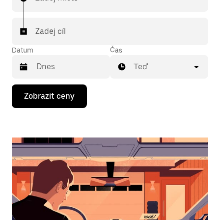
Zadej cíl
Datum
Čas
Teď
Stisknutím
Zobrazit ceny
klávesy
se
šipkou
dolů
otevřeš
kalendář
a můžeš
vybrat
datum.
Stisknutím
klávesy
Esc
zavřeš
kalendář.