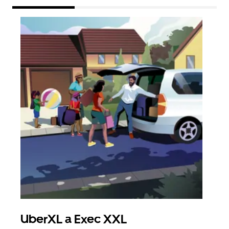
UberXL a Exec XXL
Sku