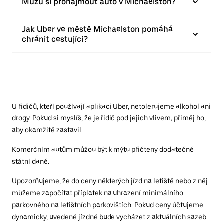
Můžu si pronajmout auto v Michaelston?
Jak Uber ve městě Michaelston pomáhá
chránit cestující?
U řidičů, kteří používají aplikaci Uber, netolerujeme alkohol ani
drogy. Pokud si myslíš, že je řidič pod jejich vlivem, přiměj ho,
aby okamžitě zastavil.
Komerčním autům můžou být k mýtu přičteny dodatečné
státní daně.
Upozorňujeme, že do ceny některých jízd na letiště nebo z něj
můžeme započítat příplatek na uhrazení minimálního
parkovného na letištních parkovištích. Pokud ceny účtujeme
dynamicky, uvedené jízdné bude vycházet z aktuálních sazeb.