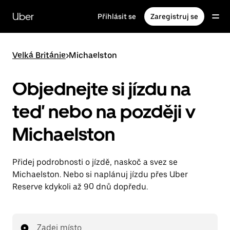
Přeskočit
na
Uber
Přihlásit se
Zaregistruj se
hlavní
obsah
Velká Británie
>
Michaelston
Objednejte si jízdu na
teď nebo na později v
Michaelston
Přidej podrobnosti o jízdě, naskoč a svez se
Michaelston. Nebo si naplánuj jízdu přes Uber
Reserve kdykoli až 90 dnů dopředu.
Zadej místo