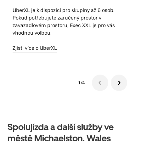
UberXL je k dispozici pro skupiny až 6 osob.
Když
Pokud potřebujete zaručený prostor v
skup
zavazadlovém prostoru, Exec XXL je pro vás
míst
vhodnou volbou.
Zjis
Zjisti více o UberXL
1/4
Spolujízda a další služby ve
městě Michaelston, Wales