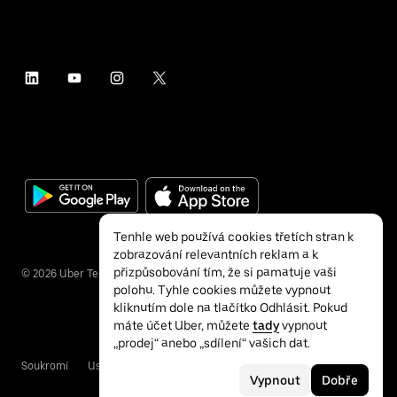
Tenhle web používá cookies třetích stran k
zobrazování relevantních reklam a k
přizpůsobování tím, že si pamatuje vaši
©
2026
Uber Technologies Inc.
polohu. Tyhle cookies můžete vypnout
kliknutím dole na tlačítko Odhlásit. Pokud
máte účet Uber, můžete
tady
vypnout
„prodej“ anebo „sdílení“ vašich dat.
Soukromí
Usnadnění přístupu
Podmínky
Vypnout
Dobře