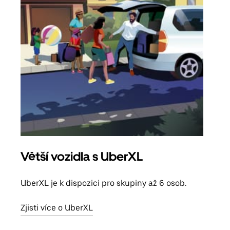
Větší vozidla s UberXL
Sku
UberXL je k dispozici pro skupiny až 6 osob.
Když
skup
Zjisti více o UberXL
míst