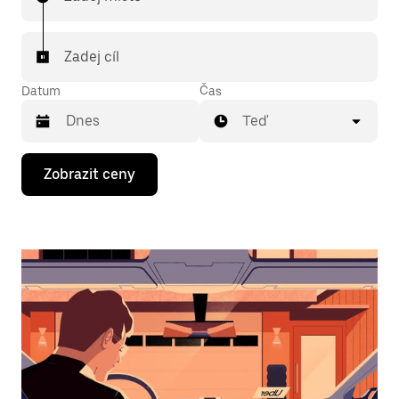
Zadej cíl
Datum
Čas
Teď
Stisknutím
Zobrazit ceny
klávesy
se
šipkou
dolů
otevřeš
kalendář
a můžeš
vybrat
datum.
Stisknutím
klávesy
Esc
zavřeš
kalendář.