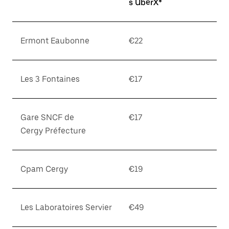
s UberX*
Ermont Eaubonne
€22
Les 3 Fontaines
€17
Gare SNCF de
€17
Cergy Préfecture
Cpam Cergy
€19
Les Laboratoires Servier
€49