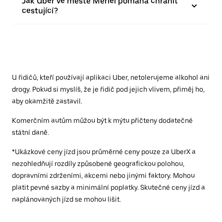
Jak Uber ve městě Mériel pomáhá chránit
cestující?
U řidičů, kteří používají aplikaci Uber, netolerujeme alkohol ani
drogy. Pokud si myslíš, že je řidič pod jejich vlivem, přiměj ho,
aby okamžitě zastavil.
Komerčním autům můžou být k mýtu přičteny dodatečné
státní daně.
*Ukázkové ceny jízd jsou průměrné ceny pouze za UberX a
nezohledňují rozdíly způsobené geografickou polohou,
dopravními zdrženími, akcemi nebo jinými faktory. Mohou
platit pevné sazby a minimální poplatky. Skutečné ceny jízd a
naplánovaných jízd se mohou lišit.