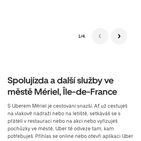
Zjis
1/4
Spolujízda a další služby ve
městě Mériel, Île-de-France
S Uberem Mériel je cestování snazší. Ať už cestuješ
na vlakové nádraží nebo na letiště, setkáváš se s
přáteli v restauraci nebo na akci nebo vyřizuješ
pochůzky ve městě, Uber tě odveze tam, kam
potřebuješ. Přihlas se online nebo otevři aplikaci Uber