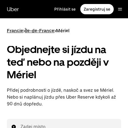
Přeskočit
na
Uber
Přihlásit se
Zaregistruj se
hlavní
obsah
Francie
>
Île-de-France
>
Mériel
Objednejte si jízdu na
teď nebo na později v
Mériel
Přidej podrobnosti o jízdě, naskoč a svez se Mériel.
Nebo si naplánuj jízdu přes Uber Reserve kdykoli až
90 dnů dopředu.
Zadej místo