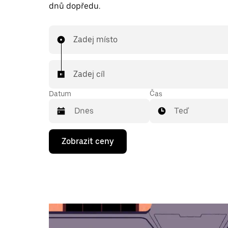
dnů dopředu.
Zadej místo
Zadej cíl
Datum
Čas
Teď
Stisknutím
Zobrazit ceny
klávesy
se
šipkou
dolů
otevřeš
kalendář
a můžeš
vybrat
datum.
Stisknutím