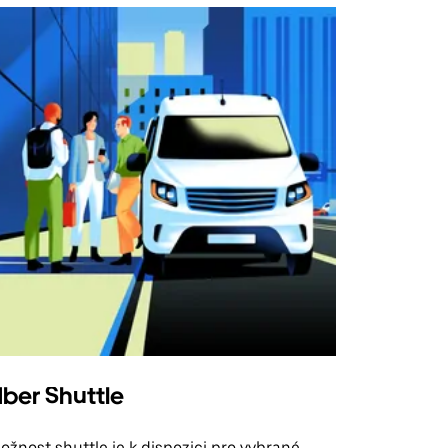
ber Shuttle
ožnost shuttle je k dispozici pro vybrané