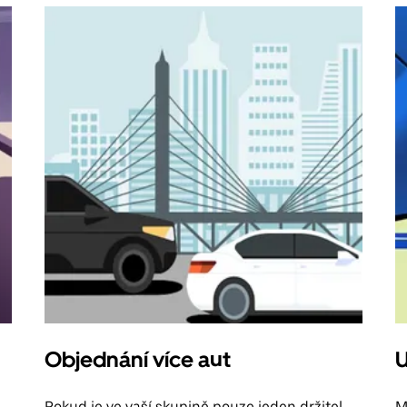
Objednání více aut
U
Pokud je ve vaší skupině pouze jeden držitel
M