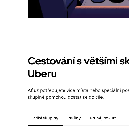
Cestování s většími s
Uberu
Ať už potřebujete více místa nebo speciální pož
skupině pomohou dostat se do cíle.
Velké skupiny
Rodiny
Pronájem aut