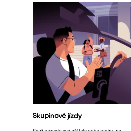
Skupinové jízdy
Když pozvete své přátele nebo rodinu na