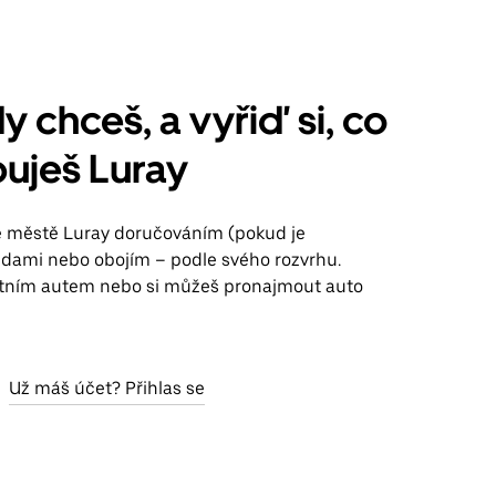
y chceš, a vyřiď si, co
uješ Luray
ve městě Luray doručováním (pokud je
jízdami nebo obojím – podle svého rozvrhu.
stním autem nebo si můžeš pronajmout auto
Už máš účet? Přihlas se