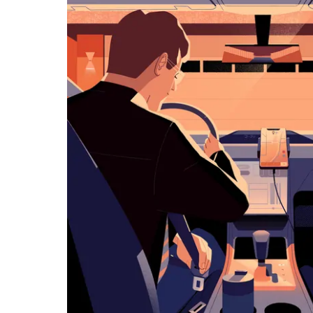
klávesy
Esc
zavřeš
kalendář.