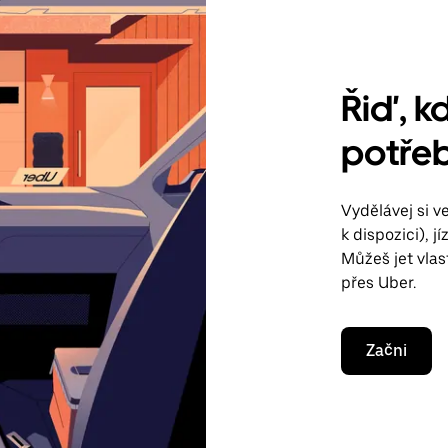
Řiď, kd
potřeb
Vydělávej si 
k dispozici), 
Můžeš jet vla
přes Uber.
Začni