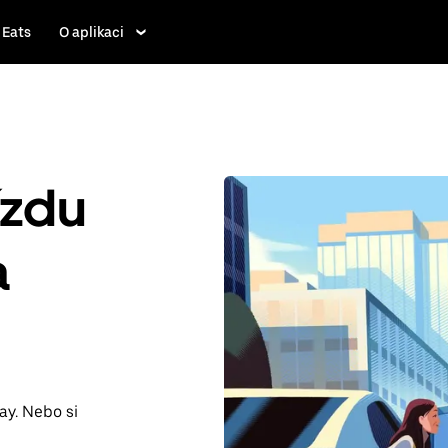
 Eats
O aplikaci
ízdu
a
ay. Nebo si