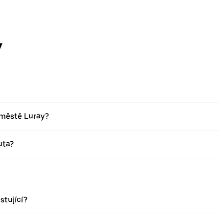
y
 městě Luray?
uta?
stující?