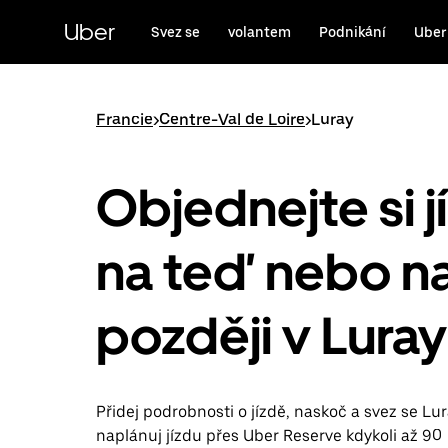
Přeskočit
na
Uber
Svez se
volantem
Podnikání
Uber
hlavní
obsah
Francie
>
Centre-Val de Loire
>
Luray
Objednejte si j
na teď nebo n
později v Luray
Přidej podrobnosti o jízdě, naskoč a svez se Lur
naplánuj jízdu přes Uber Reserve kdykoli až 90