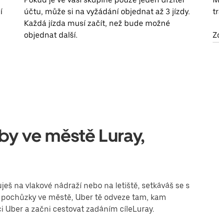
í
účtu, může si na vyžádání objednat až 3 jízdy.
t
Každá jízda musí začít, než bude možné
objednat další.
Z
žby ve městě Luray,
ješ na vlakové nádraží nebo na letiště, setkáváš se s
eš pochůzky ve městě, Uber tě odveze tam, kam
ci Uber a začni cestovat zadáním cíleLuray.