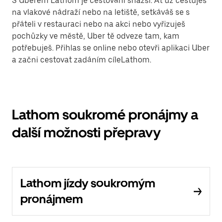
S Uberem Lathom je cestování snazší. Ať už cestuješ
na vlakové nádraží nebo na letiště, setkáváš se s
přáteli v restauraci nebo na akci nebo vyřizuješ
pochůzky ve městě, Uber tě odveze tam, kam
potřebuješ. Přihlas se online nebo otevři aplikaci Uber
a začni cestovat zadáním cíleLathom.
Lathom soukromé pronájmy a
další možnosti přepravy
Lathom jízdy soukromým
pronájmem