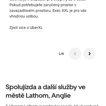
Pokud potřebujete zaručený prostor v
skup
zavazadlovém prostoru, Exec XXL je pro vás
míst
vhodnou volbou.
Zjis
Zjisti více o UberXL
1/4
Spolujízda a další služby ve
městě Lathom, Anglie