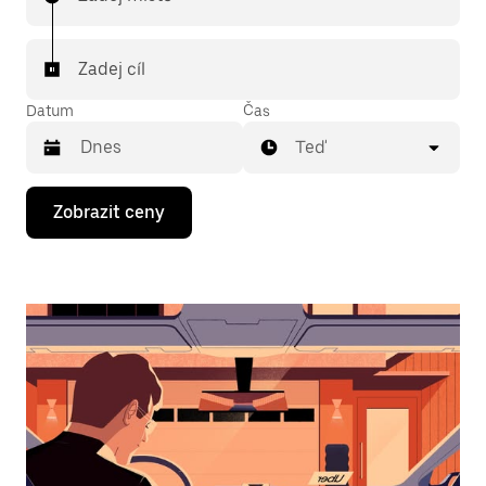
Zadej cíl
Datum
Čas
Teď
Stisknutím
Zobrazit ceny
klávesy
se
šipkou
dolů
otevřeš
kalendář
a můžeš
vybrat
datum.
Stisknutím
klávesy
Esc
zavřeš
kalendář.