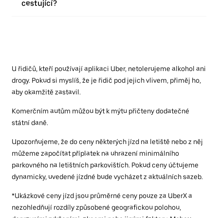
cestující?
U řidičů, kteří používají aplikaci Uber, netolerujeme alkohol ani
drogy. Pokud si myslíš, že je řidič pod jejich vlivem, přiměj ho,
aby okamžitě zastavil.
Komerčním autům můžou být k mýtu přičteny dodatečné
státní daně.
Upozorňujeme, že do ceny některých jízd na letiště nebo z něj
můžeme započítat příplatek na uhrazení minimálního
parkovného na letištních parkovištích. Pokud ceny účtujeme
dynamicky, uvedené jízdné bude vycházet z aktuálních sazeb.
*Ukázkové ceny jízd jsou průměrné ceny pouze za UberX a
nezohledňují rozdíly způsobené geografickou polohou,