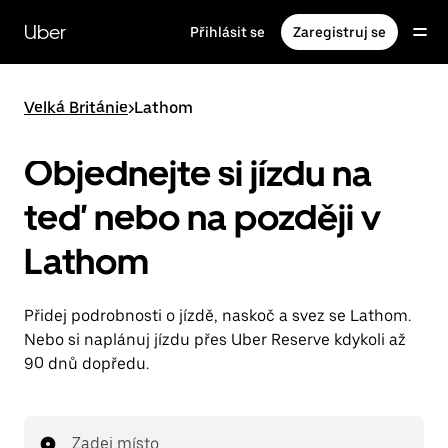
Přeskočit
na
Uber
Přihlásit se
Zaregistruj se
hlavní
obsah
Velká Británie
>
Lathom
Objednejte si jízdu na
teď nebo na později v
Lathom
Přidej podrobnosti o jízdě, naskoč a svez se Lathom.
Nebo si naplánuj jízdu přes Uber Reserve kdykoli až
90 dnů dopředu.
Zadej místo