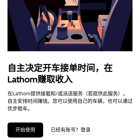
日
期。
按
退
出
键
可
关
闭
自主决定开车接单时间，在
日
Lathom赚取收入
历。
在Lathom提供接载和/或派送服务（若提供此服务），
自主安排时间赚钱。您可以使用自己的车辆，也可以通过
优步租车。
开始使用
已经有账号？登录