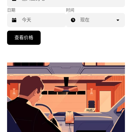
日期
时间
现在
按
查看价格
向
下
箭
头
键
可
浏
览
日
历
并
选
择