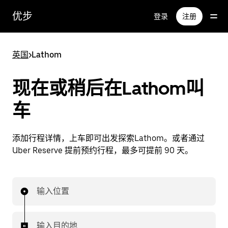
跳
优步
登录
注册
至
主
要
英国
>
Lathom
内
容
现在或稍后在Lathom叫
车
添加行程详情，上车即可出发探索Lathom。或者通过
Uber Reserve 提前预约行程，最多可提前 90 天。
输入位置
输入目的地