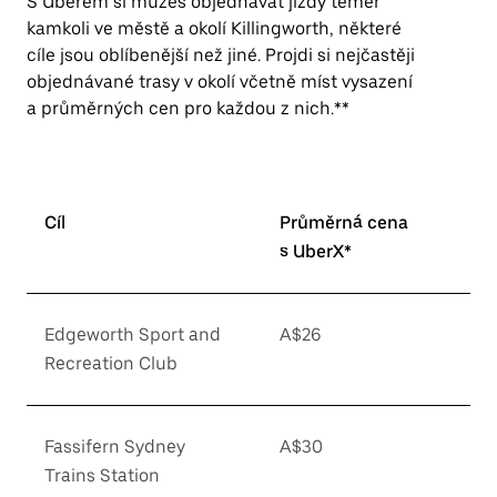
S Uberem si můžeš objednávat jízdy téměř
kamkoli ve městě a okolí Killingworth, některé
cíle jsou oblíbenější než jiné. Projdi si nejčastěji
objednávané trasy v okolí včetně míst vysazení
a průměrných cen pro každou z nich.**
Cíl
Průměrná cena
s UberX*
Edgeworth Sport and
A$26
Recreation Club
Fassifern Sydney
A$30
Trains Station