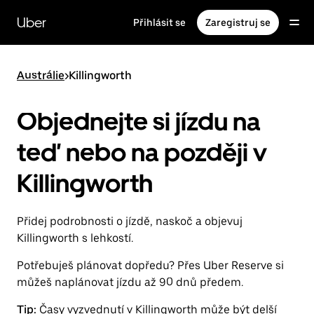
Přeskočit
na
Uber
Přihlásit se
Zaregistruj se
hlavní
obsah
Austrálie
>
Killingworth
Objednejte si jízdu na
teď nebo na později v
Killingworth
Přidej podrobnosti o jízdě, naskoč a objevuj
Killingworth s lehkostí.
Potřebuješ plánovat dopředu? Přes Uber Reserve si
můžeš naplánovat jízdu až 90 dnů předem.
Tip:
Časy vyzvednutí v Killingworth může být delší