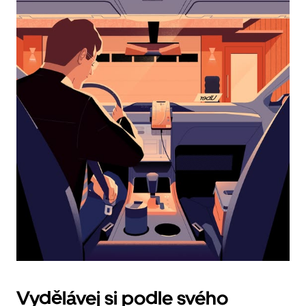
a můžeš
vybrat
datum.
Stisknutím
klávesy
Esc
zavřeš
kalendář.
Vydělávej si podle svého