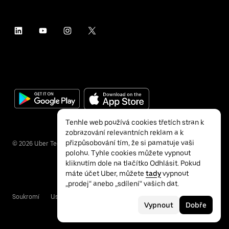
Tenhle web používá cookies třetích stran k
zobrazování relevantních reklam a k
přizpůsobování tím, že si pamatuje vaši
©
2026
Uber Technologies Inc.
polohu. Tyhle cookies můžete vypnout
kliknutím dole na tlačítko Odhlásit. Pokud
máte účet Uber, můžete
tady
vypnout
„prodej“ anebo „sdílení“ vašich dat.
Soukromí
Usnadnění přístupu
Podmínky
Vypnout
Dobře