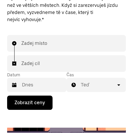
než ve větších městech. Když si zarezervuješ jízdu
předem, vyzvedneme tě v čase, který ti
nejvíc vyhovuje.*
Zadej místo
Zadej cíl
Datum
Čas
Teď
Stisknutím
Zobrazit ceny
klávesy
se
šipkou
dolů
otevřeš
kalendář