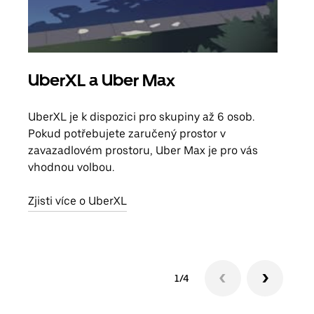
UberXL a Uber Max
Sku
UberXL je k dispozici pro skupiny až 6 osob.
Když
Pokud potřebujete zaručený prostor v
skup
zavazadlovém prostoru, Uber Max je pro vás
míst
vhodnou volbou.
Zjis
Zjisti více o UberXL
1/4