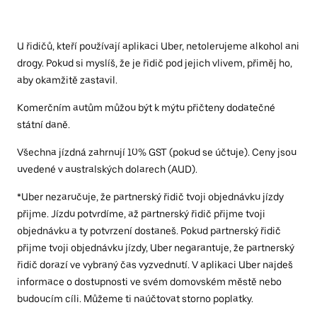
U řidičů, kteří používají aplikaci Uber, netolerujeme alkohol ani
drogy. Pokud si myslíš, že je řidič pod jejich vlivem, přiměj ho,
aby okamžitě zastavil.
Komerčním autům můžou být k mýtu přičteny dodatečné
státní daně.
Všechna jízdná zahrnují 10% GST (pokud se účtuje). Ceny jsou
uvedené v australských dolarech (AUD).
*Uber nezaručuje, že partnerský řidič tvoji objednávku jízdy
přijme. Jízdu potvrdíme, až partnerský řidič přijme tvoji
objednávku a ty potvrzení dostaneš. Pokud partnerský řidič
přijme tvoji objednávku jízdy, Uber negarantuje, že partnerský
řidič dorazí ve vybraný čas vyzvednutí. V aplikaci Uber najdeš
informace o dostupnosti ve svém domovském městě nebo
budoucím cíli. Můžeme ti naúčtovat storno poplatky.