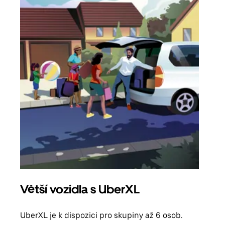
Větší vozidla s UberXL
Sku
UberXL je k dispozici pro skupiny až 6 osob.
Když