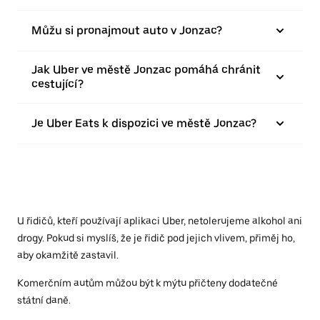
Můžu si pronajmout auto v Jonzac?
Jak Uber ve městě Jonzac pomáhá chránit
cestující?
Je Uber Eats k dispozici ve městě Jonzac?
U řidičů, kteří používají aplikaci Uber, netolerujeme alkohol ani
drogy. Pokud si myslíš, že je řidič pod jejich vlivem, přiměj ho,
aby okamžitě zastavil.
Komerčním autům můžou být k mýtu přičteny dodatečné
státní daně.