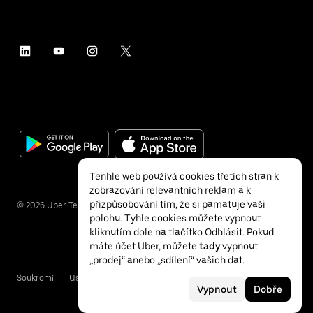
Tenhle web používá cookies třetích stran k
zobrazování relevantních reklam a k
přizpůsobování tím, že si pamatuje vaši
©
2026
Uber Technologies Inc.
polohu. Tyhle cookies můžete vypnout
kliknutím dole na tlačítko Odhlásit. Pokud
máte účet Uber, můžete
tady
vypnout
„prodej“ anebo „sdílení“ vašich dat.
Soukromí
Usnadnění přístupu
Podmínky
Vypnout
Dobře