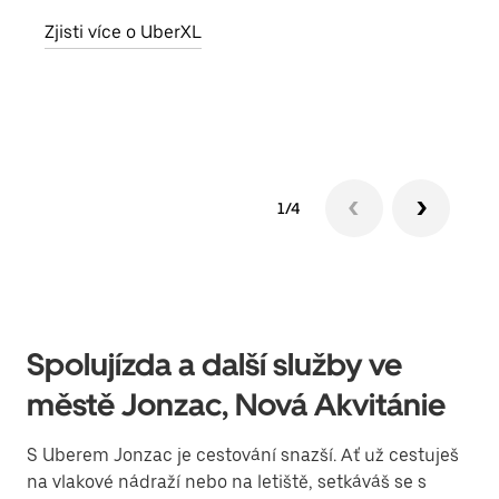
skup
Zjisti více o UberXL
míst
Zjis
1/4
Spolujízda a další služby ve
městě Jonzac, Nová Akvitánie
S Uberem Jonzac je cestování snazší. Ať už cestuješ
na vlakové nádraží nebo na letiště, setkáváš se s