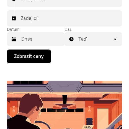
Zadej cíl
Datum
Čas
Teď
Stisknutím
Zobrazit ceny
klávesy
se
šipkou
dolů
otevřeš
kalendář
a můžeš
vybrat
datum.
Stisknutím
klávesy
Esc
zavřeš
kalendář.