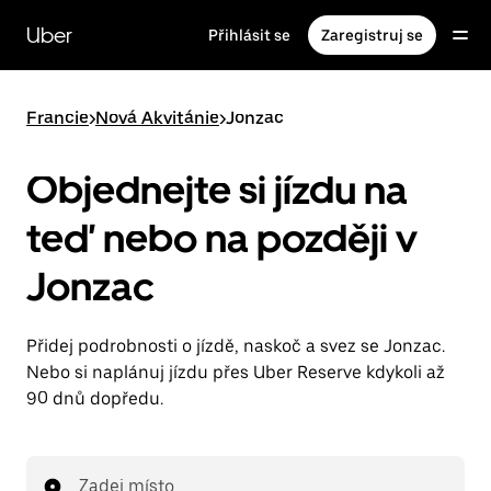
Přeskočit
na
Uber
Přihlásit se
Zaregistruj se
hlavní
obsah
Francie
>
Nová Akvitánie
>
Jonzac
Objednejte si jízdu na
teď nebo na později v
Jonzac
Přidej podrobnosti o jízdě, naskoč a svez se Jonzac.
Nebo si naplánuj jízdu přes Uber Reserve kdykoli až
90 dnů dopředu.
Zadej místo