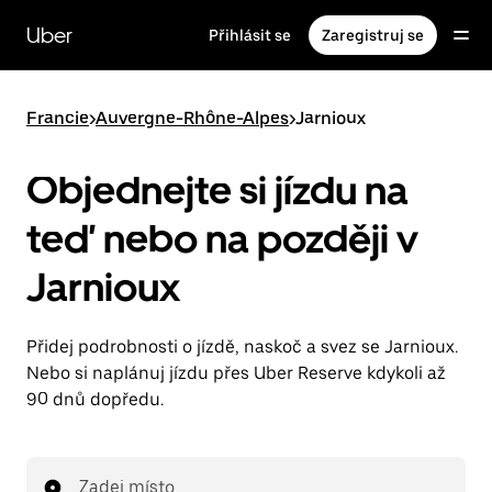
Přeskočit
na
Uber
Přihlásit se
Zaregistruj se
hlavní
obsah
Francie
>
Auvergne-Rhône-Alpes
>
Jarnioux
Objednejte si jízdu na
teď nebo na později v
Jarnioux
Přidej podrobnosti o jízdě, naskoč a svez se Jarnioux.
Nebo si naplánuj jízdu přes Uber Reserve kdykoli až
90 dnů dopředu.
Zadej místo