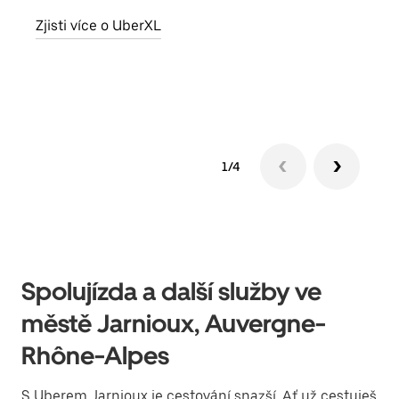
skup
Zjisti více o UberXL
míst
Zjis
1/4
Spolujízda a další služby ve
městě Jarnioux, Auvergne-
Rhône-Alpes
S Uberem Jarnioux je cestování snazší. Ať už cestuješ