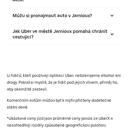
Můžu si pronajmout auto v Jarnioux?
Jak Uber ve městě Jarnioux pomáhá chránit
cestující?
U řidičů, kteří používají aplikaci Uber, netolerujeme alkohol ani
drogy. Pokud si myslíš, že je řidič pod jejich vlivem, přiměj ho,
aby okamžitě zastavil.
Komerčním autům můžou být k mýtu přičteny dodatečné
státní daně.
*Ukázkové ceny jízd jsou průměrné ceny pouze za UberX a
nezohledňují rozdíly způsobené geografickou polohou,