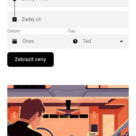
Zadej cíl
Datum
Čas
Teď
Stisknutím
Zobrazit ceny
klávesy
se
šipkou
dolů
otevřeš
kalendář
a můžeš
vybrat
datum.
Stisknutím
klávesy
Esc
zavřeš
kalendář.