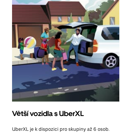
Větší vozidla s UberXL
Sku
UberXL je k dispozici pro skupiny až 6 osob.
Když