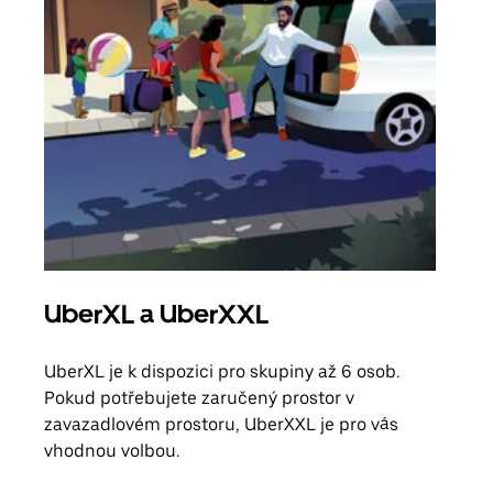
UberXL a UberXXL
Sku
UberXL je k dispozici pro skupiny až 6 osob.
Když
Pokud potřebujete zaručený prostor v
skup
zavazadlovém prostoru, UberXXL je pro vás
míst
vhodnou volbou.
Zjis