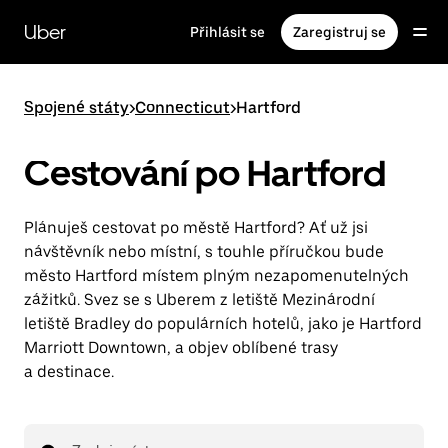
Přeskočit
na
Uber
Přihlásit se
Zaregistruj se
hlavní
obsah
Spojené státy
>
Connecticut
>
Hartford
Cestování po Hartford
Plánuješ cestovat po městě Hartford? Ať už jsi
návštěvník nebo místní, s touhle příručkou bude
město Hartford místem plným nezapomenutelných
zážitků. Svez se s Uberem z letiště Mezinárodní
letiště Bradley do populárních hotelů, jako je Hartford
Marriott Downtown, a objev oblíbené trasy
a destinace.