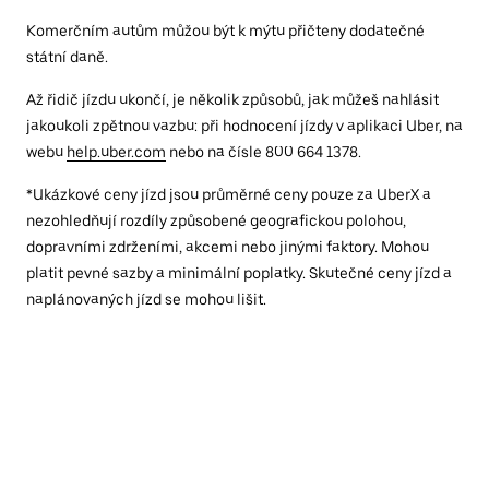
Komerčním autům můžou být k mýtu přičteny dodatečné
státní daně.
Až řidič jízdu ukončí, je několik způsobů, jak můžeš nahlásit
jakoukoli zpětnou vazbu: při hodnocení jízdy v aplikaci Uber, na
webu
help.uber.com
nebo na čísle 800 664 1378.
*Ukázkové ceny jízd jsou průměrné ceny pouze za UberX a
nezohledňují rozdíly způsobené geografickou polohou,
dopravními zdrženími, akcemi nebo jinými faktory. Mohou
platit pevné sazby a minimální poplatky. Skutečné ceny jízd a
naplánovaných jízd se mohou lišit.