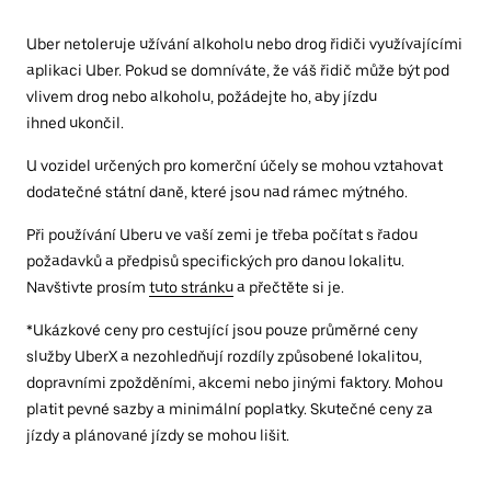
Uber netoleruje užívání alkoholu nebo drog řidiči využívajícími
aplikaci Uber. Pokud se domníváte, že váš řidič může být pod
vlivem drog nebo alkoholu, požádejte ho, aby jízdu
ihned ukončil.
U vozidel určených pro komerční účely se mohou vztahovat
dodatečné státní daně, které jsou nad rámec mýtného.
Při používání Uberu ve vaší zemi je třeba počítat s řadou
požadavků a předpisů specifických pro danou lokalitu.
Navštivte prosím
tuto stránku
a přečtěte si je.
*Ukázkové ceny pro cestující jsou pouze průměrné ceny
služby UberX a nezohledňují rozdíly způsobené lokalitou,
dopravními zpožděními, akcemi nebo jinými faktory. Mohou
platit pevné sazby a minimální poplatky. Skutečné ceny za
jízdy a plánované jízdy se mohou lišit.