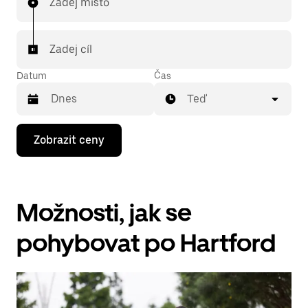
Zadej místo
Zadej cíl
Datum
Čas
Teď
Stisknutím
Zobrazit ceny
klávesy
se
šipkou
dolů
otevřeš
Možnosti, jak se
kalendář
a můžeš
vybrat
pohybovat po Hartford
datum.
Stisknutím
klávesy
Esc
zavřeš
kalendář.