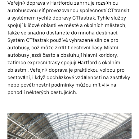
Veřejná doprava v Hartfordu zahrnuje rozsáhlou
autobusovou síť provozovanou společností CTtransit
a systémem rychlé dopravy CTfastrak. Tyhle služby
spojují klíčové oblasti ve městě a okolních městech,
takže se snadno dostanete do mnoha destinací.
Systém CTfastrak používá vyhrazené silnice pro
autobusy, což může zkrátit cestovní časy. Místní
autobusy jezdí často a obsluhují hlavní koridory,
zatímco expresní trasy spojují Hartford s okolními
oblastmi. Veřejná doprava je praktickou volbou pro
cestování, i když docházkové vzdálenosti na zastávky
nebo povětrnostní podmínky můžou mít vliv na
pohodlí některých cestujících.