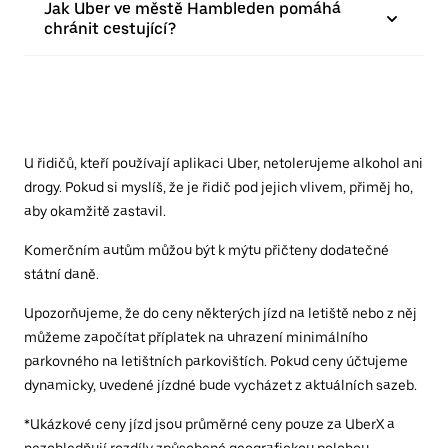
Jak Uber ve městě Hambleden pomáhá
chránit cestující?
U řidičů, kteří používají aplikaci Uber, netolerujeme alkohol ani
drogy. Pokud si myslíš, že je řidič pod jejich vlivem, přiměj ho,
aby okamžitě zastavil.
Komerčním autům můžou být k mýtu přičteny dodatečné
státní daně.
Upozorňujeme, že do ceny některých jízd na letiště nebo z něj
můžeme započítat příplatek na uhrazení minimálního
parkovného na letištních parkovištích. Pokud ceny účtujeme
dynamicky, uvedené jízdné bude vycházet z aktuálních sazeb.
*Ukázkové ceny jízd jsou průměrné ceny pouze za UberX a