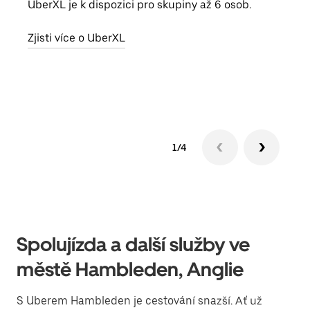
UberXL je k dispozici pro skupiny až 6 osob.
Když
skup
Zjisti více o UberXL
míst
Zjis
1/4
Spolujízda a další služby ve
městě Hambleden, Anglie
S Uberem Hambleden je cestování snazší. Ať už