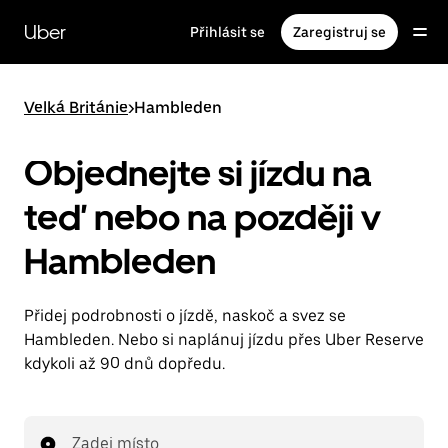
Přeskočit
na
Uber
Přihlásit se
Zaregistruj se
hlavní
obsah
Velká Británie
>
Hambleden
Objednejte si jízdu na
teď nebo na později v
Hambleden
Přidej podrobnosti o jízdě, naskoč a svez se
Hambleden. Nebo si naplánuj jízdu přes Uber Reserve
kdykoli až 90 dnů dopředu.
Zadej místo