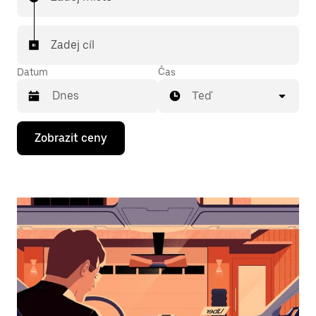
Zadej cíl
Datum
Čas
Teď
Stisknutím
Zobrazit ceny
klávesy
se
šipkou
dolů
otevřeš
kalendář
a můžeš
vybrat
datum.
Stisknutím
klávesy
Esc
zavřeš
kalendář.