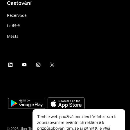
Cestování
Rezervace
Letiště
Města
Tenhle web používá cookies třetích stran k
zobrazování relevantních reklam a k
přizpůsobování tím, že si pamatuje vaši
©
2026
Uber Technologies Inc.