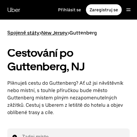
Přeskočit
na
Uber
Přihlásit se
Zaregistruj se
hlavní
obsah
Spojené státy
>
New Jersey
>
Guttenberg
Cestování po
Guttenberg, NJ
Plánuješ cestu do Guttenberg? Ať už jsi návštěvník
nebo místní, s touhle příručkou bude město
Guttenberg místem plným nezapomenutelných
zážitků. Cestuj s Uberem z letiště do hotelu a objev
oblíbené trasy a cíle.
Zadej místo