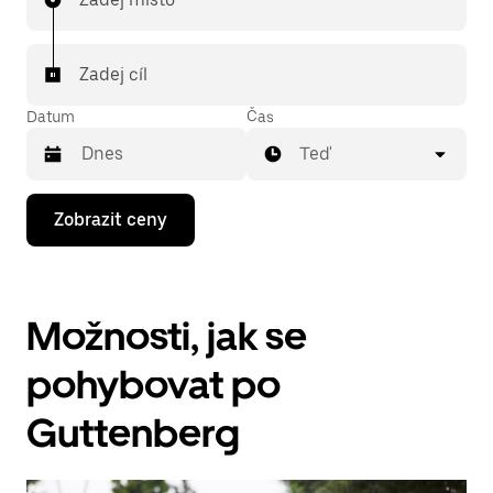
Zadej cíl
Datum
Čas
Teď
Stisknutím
Zobrazit ceny
klávesy
se
šipkou
dolů
otevřeš
Možnosti, jak se
kalendář
a můžeš
vybrat
pohybovat po
datum.
Stisknutím
Guttenberg
klávesy
Esc
zavřeš
kalendář.