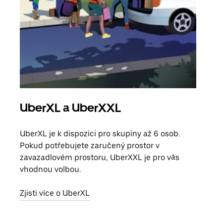
UberXL a UberXXL
Sku
UberXL je k dispozici pro skupiny až 6 osob.
Když
Pokud potřebujete zaručený prostor v
skup
zavazadlovém prostoru, UberXXL je pro vás
míst
vhodnou volbou.
Zjis
Zjisti více o UberXL