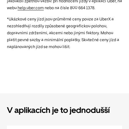
jakoukoli zpětnou vazbu: při hodnocení jízdy v aplikaci Uber, na
webu
help.uber.com
nebo na čísle 800 664 1378.
*Ukázkové ceny jízd jsou průměrné ceny pouze za UberX a
nezohledňují rozdíly způsobené geografickou polohou,
dopravními zdrženími, akcemi nebo jinými faktory. Mohou
platit pevné sazby a minimální poplatky. Skutečné ceny jízd a
naplánovaných jízd se mohou lišit.
V aplikacích je to jednodušší