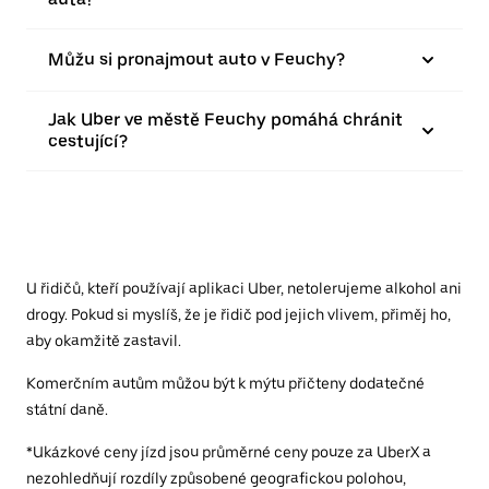
Můžu si pronajmout auto v Feuchy?
Jak Uber ve městě Feuchy pomáhá chránit
cestující?
U řidičů, kteří používají aplikaci Uber, netolerujeme alkohol ani
drogy. Pokud si myslíš, že je řidič pod jejich vlivem, přiměj ho,
aby okamžitě zastavil.
Komerčním autům můžou být k mýtu přičteny dodatečné
státní daně.
*Ukázkové ceny jízd jsou průměrné ceny pouze za UberX a
nezohledňují rozdíly způsobené geografickou polohou,