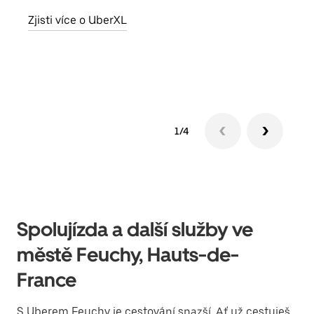
skup
Zjisti více o UberXL
míst
Zjis
1/4
Spolujízda a další služby ve
městě Feuchy, Hauts-de-
France
S Uberem Feuchy je cestování snazší. Ať už cestuješ