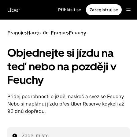
Přeskočit
na
Uber
Přihlásit se
Zaregistruj se
hlavní
obsah
Francie
>
Hauts-de-France
>
Feuchy
Objednejte si jízdu na
teď nebo na později v
Feuchy
Přidej podrobnosti o jízdě, naskoč a svez se Feuchy.
Nebo si naplánuj jízdu přes Uber Reserve kdykoli až
90 dnů dopředu.
Zadej místo