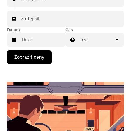
Zadej cíl
Datum
Čas
Teď
Stisknutím
Zobrazit ceny
klávesy
se
šipkou
dolů
otevřeš
kalendář
a můžeš
vybrat
datum.
Stisknutím
klávesy
Esc
zavřeš
kalendář.