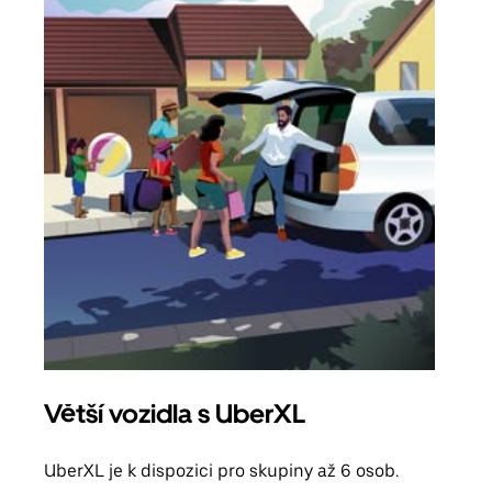
Větší vozidla s UberXL
Sku
UberXL je k dispozici pro skupiny až 6 osob.
Když