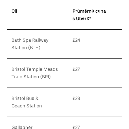
Cíl
Průměrná cena
s UberX*
Bath Spa Railway
£24
Station (BTH)
Bristol Temple Meads
£27
Train Station (BRI)
Bristol Bus &
£28
Coach Station
Gallagher
£27