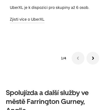
UberXL je k dispozici pro skupiny až 6 osob.
Když
skup
Zjisti více o UberXL
míst
Zjis
1/4
Spolujízda a další služby ve
městě Farrington Gurney,