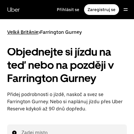
Přeskočit
na
Uber
Přihlásit se
Zaregistruj se
hlavní
obsah
Velká Británie
>
Farrington Gurney
Objednejte si jízdu na
teď nebo na později v
Farrington Gurney
Přidej podrobnosti o jízdě, naskoč a svez se
Farrington Gurney. Nebo si naplánuj jízdu přes Uber
Reserve kdykoli až 90 dnů dopředu.
Zadej místo