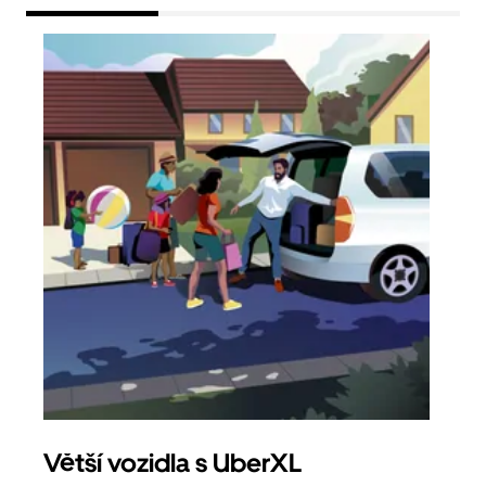
Větší vozidla s UberXL
Sku