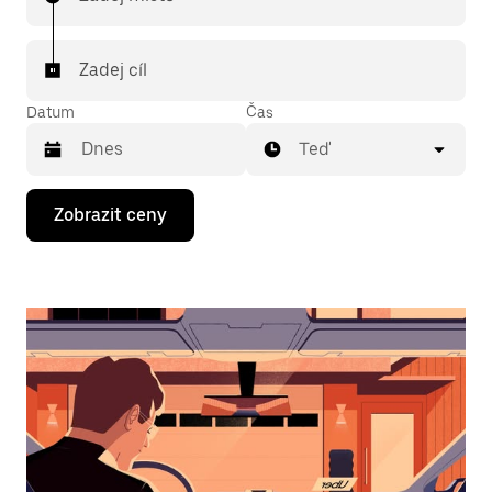
Zadej cíl
Datum
Čas
Teď
Stisknutím
Zobrazit ceny
klávesy
se
šipkou
dolů
otevřeš
kalendář
a můžeš
vybrat
datum.
Stisknutím
klávesy
Esc
zavřeš
kalendář.