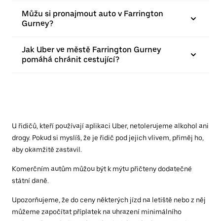
Můžu si pronajmout auto v Farrington
Gurney?
Jak Uber ve městě Farrington Gurney
pomáhá chránit cestující?
U řidičů, kteří používají aplikaci Uber, netolerujeme alkohol ani
drogy. Pokud si myslíš, že je řidič pod jejich vlivem, přiměj ho,
aby okamžitě zastavil.
Komerčním autům můžou být k mýtu přičteny dodatečné
státní daně.
Upozorňujeme, že do ceny některých jízd na letiště nebo z něj
můžeme započítat příplatek na uhrazení minimálního