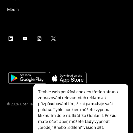
Města
Tenhle web používá cookies třetích stran k
zobrazování relevantních reklam a k
přizpůsobování tím, že si pamatuje vaši
©
2026
Uber Technologies Inc.
polohu. Tyhle cookies můžete vypnout
kliknutím dole na tlačítko Odhlásit. Pokud
máte účet Uber, můžete
tady
vypnout
„prodej“ anebo „sdílení“ vašich dat.