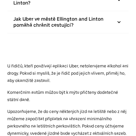
Linton?
Jak Uber ve městě Ellington and Linton
pomáhá chránit cestující?
U řidičů, kteří používají aplikaci Uber, netolerujeme alkohol ani
drogy. Pokud si myslíš, že je řidič pod jejich vlivem, přiměj ho,
aby okamžitě zastavil.
Komerčním autům můžou být k mýtu přičteny dodatečné
státní daně.
Upozorňujeme, že do ceny některých jízd na letiště nebo z něj
můžeme započítat příplatek na uhrazení minimálního
parkovného na letištních parkovištích. Pokud ceny účtujeme
dynamicky, uvedené jízdné bude vycházet z aktuálních sazeb.