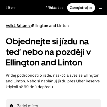
Přeskočit
na
Uber
Přihlásit se
Zaregistruj se
hlavní
obsah
Velká Británie
>
Ellington and Linton
Objednejte si jízdu na
teď nebo na později v
Ellington and Linton
Přidej podrobnosti o jízdě, naskoč a svez se Ellington
and Linton. Nebo si naplánuj jízdu přes Uber Reserve
kdykoli až 90 dnů dopředu.
Zadej místo