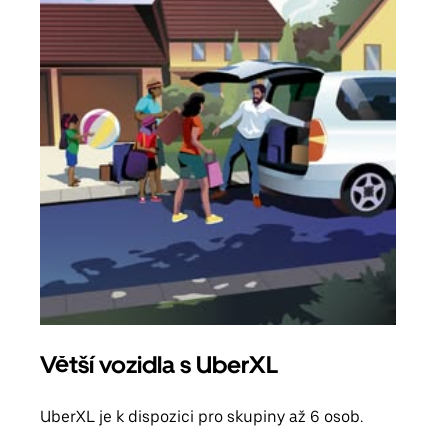
Větší vozidla s UberXL
Sku
UberXL je k dispozici pro skupiny až 6 osob.
Když
skup