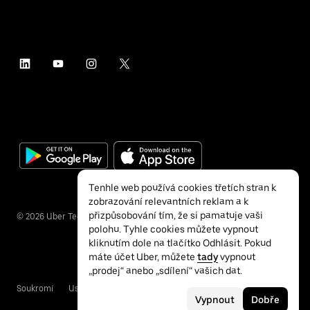
Tenhle web používá cookies třetích stran k
zobrazování relevantních reklam a k
přizpůsobování tím, že si pamatuje vaši
©
2026
Uber Technologies Inc.
polohu. Tyhle cookies můžete vypnout
kliknutím dole na tlačítko Odhlásit. Pokud
máte účet Uber, můžete
tady
vypnout
„prodej“ anebo „sdílení“ vašich dat.
Soukromí
Usnadnění přístupu
Podmínky
Vypnout
Dobře