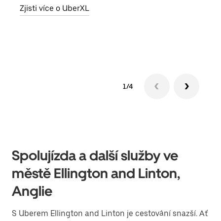
Zjisti více o UberXL
míst
Zjis
1/4
Spolujízda a další služby ve
městě Ellington and Linton,
Anglie
S Uberem Ellington and Linton je cestování snazší. Ať