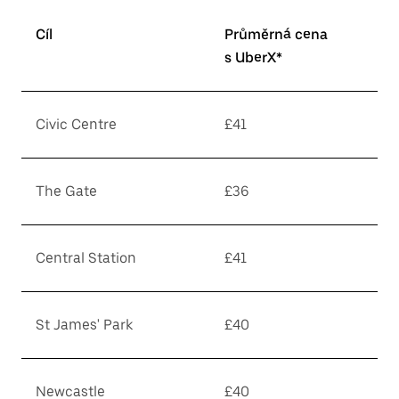
Cíl
Průměrná cena
s UberX*
Civic Centre
£41
The Gate
£36
Central Station
£41
St James' Park
£40
Newcastle
£40