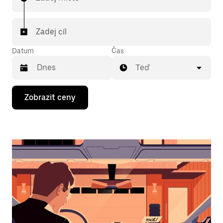
Zadej cíl
Datum
Čas
Teď
Stisknutím
Zobrazit ceny
klávesy
se
šipkou
dolů
otevřeš
kalendář
a můžeš
vybrat
datum.
Stisknutím
klávesy
Esc
zavřeš
kalendář.