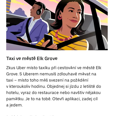
Taxi ve městě Elk Grove
E
Zkus Uber místo taxíku při cestování ve městě Elk
P
Grove. S Uberem nemusíš zdlouhavě mávat na
zp
taxi – místo toho máš svezení na požádání
p
v kteroukoliv hodinu. Objednej si jízdu z letiště do
hotelu, vyraz do restaurace nebo navštiv nějakou
Př
památku. Je to na tobě. Otevři aplikaci, zadej cíl
a jedem.