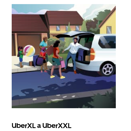
UberXL a UberXXL
Sku