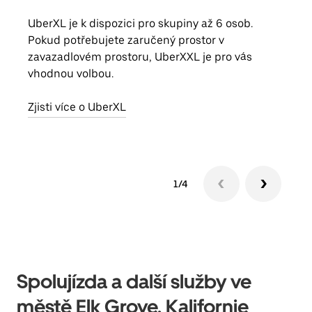
UberXL je k dispozici pro skupiny až 6 osob.
Když
Pokud potřebujete zaručený prostor v
skup
zavazadlovém prostoru, UberXXL je pro vás
míst
vhodnou volbou.
Zjis
Zjisti více o UberXL
1/4
Spolujízda a další služby ve
městě Elk Grove, Kalifornie