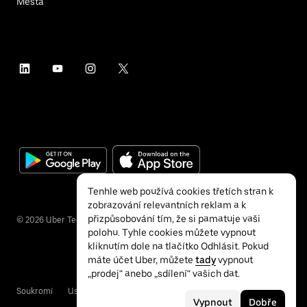
Města
Tenhle web používá cookies třetích stran k
zobrazování relevantních reklam a k
přizpůsobování tím, že si pamatuje vaši
©
2026
Uber Technologies Inc.
polohu. Tyhle cookies můžete vypnout
kliknutím dole na tlačítko Odhlásit. Pokud
máte účet Uber, můžete
tady
vypnout
„prodej“ anebo „sdílení“ vašich dat.
Soukromí
Usnadnění přístupu
Podmínky
Vypnout
Dobře