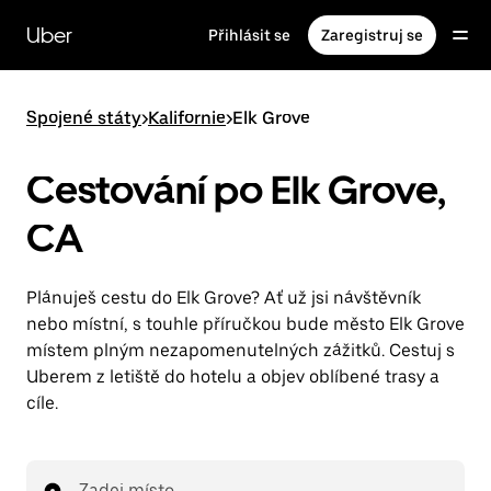
Přeskočit
na
Uber
Přihlásit se
Zaregistruj se
hlavní
obsah
Spojené státy
>
Kalifornie
>
Elk Grove
Cestování po Elk Grove,
CA
Plánuješ cestu do Elk Grove? Ať už jsi návštěvník
nebo místní, s touhle příručkou bude město Elk Grove
místem plným nezapomenutelných zážitků. Cestuj s
Uberem z letiště do hotelu a objev oblíbené trasy a
cíle.
Zadej místo