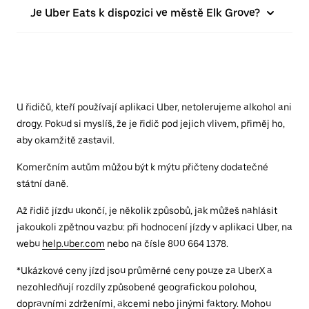
Je Uber Eats k dispozici ve městě Elk Grove?
U řidičů, kteří používají aplikaci Uber, netolerujeme alkohol ani
drogy. Pokud si myslíš, že je řidič pod jejich vlivem, přiměj ho,
aby okamžitě zastavil.
Komerčním autům můžou být k mýtu přičteny dodatečné
státní daně.
Až řidič jízdu ukončí, je několik způsobů, jak můžeš nahlásit
jakoukoli zpětnou vazbu: při hodnocení jízdy v aplikaci Uber, na
webu
help.uber.com
nebo na čísle 800 664 1378.
*Ukázkové ceny jízd jsou průměrné ceny pouze za UberX a
nezohledňují rozdíly způsobené geografickou polohou,
dopravními zdrženími, akcemi nebo jinými faktory. Mohou