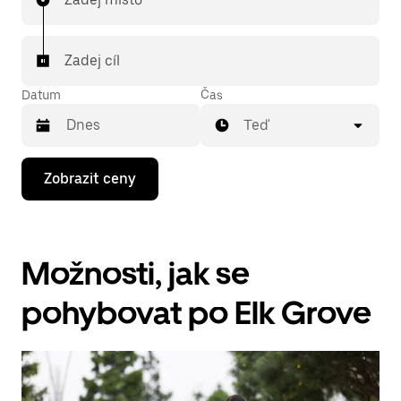
Zadej cíl
Datum
Čas
Teď
Stisknutím
Zobrazit ceny
klávesy
se
šipkou
dolů
otevřeš
Možnosti, jak se
kalendář
a můžeš
vybrat
pohybovat po Elk Grove
datum.
Stisknutím
klávesy
Esc
zavřeš
kalendář.