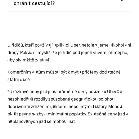
chránit cestující?
U řidičů, kteří používají aplikaci Uber, netolerujeme alkohol ani
drogy. Pokud si myslíš, že je řidič pod jejich vlivem, přiměj ho,
aby okamžitě zastavil.
Komerčním autům můžou být k mýtu přičteny dodatečné
státní daně.
*Ukázkové ceny jízd jsou průměrné ceny pouze za UberX a
nezohledňují rozdíly způsobené geografickou polohou,
dopravními zdrženími, akcemi nebo jinými faktory. Mohou
platit pevné sazby a minimální poplatky. Skutečné ceny jízd a
naplánovaných jízd se mohou lišit.