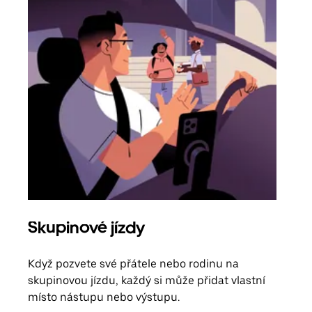
Skupinové jízdy
Obj
Když pozvete své přátele nebo rodinu na
Poku
skupinovou jízdu, každý si může přidat vlastní
účtu
místo nástupu nebo výstupu.
Každ