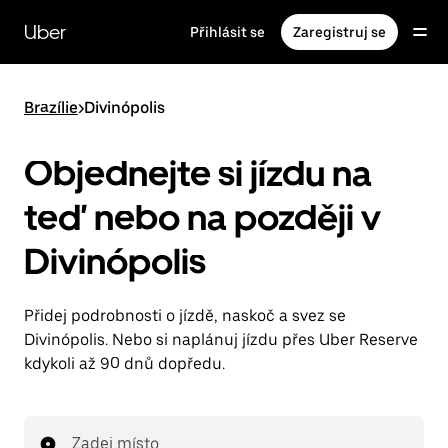
Přeskočit
na
Uber
Přihlásit se
Zaregistruj se
hlavní
obsah
Brazílie
>
Divinópolis
Objednejte si jízdu na
teď nebo na později v
Divinópolis
Přidej podrobnosti o jízdě, naskoč a svez se
Divinópolis. Nebo si naplánuj jízdu přes Uber Reserve
kdykoli až 90 dnů dopředu.
Zadej místo