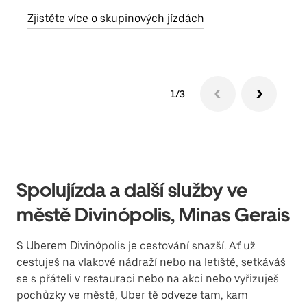
obje
Zjistěte více o skupinových jízdách
1/3
Spolujízda a další služby ve
městě Divinópolis, Minas Gerais
S Uberem Divinópolis je cestování snazší. Ať už
cestuješ na vlakové nádraží nebo na letiště, setkáváš
se s přáteli v restauraci nebo na akci nebo vyřizuješ
pochůzky ve městě, Uber tě odveze tam, kam