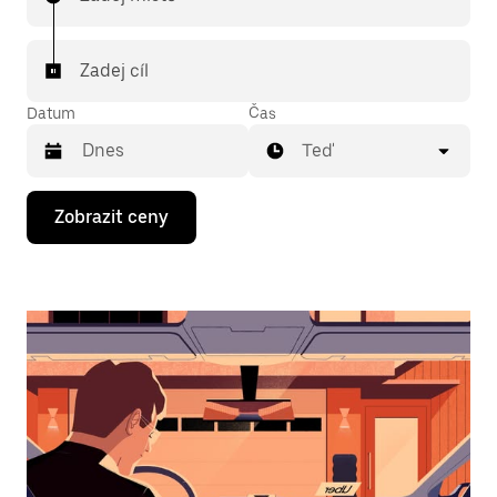
Zadej cíl
Datum
Čas
Teď
Stisknutím
Zobrazit ceny
klávesy
se
šipkou
dolů
otevřeš
kalendář
a můžeš
vybrat
datum.
Stisknutím
klávesy
Esc
zavřeš
kalendář.