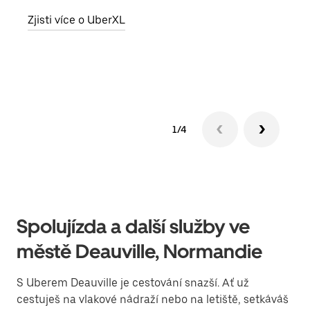
skup
Zjisti více o UberXL
míst
Zjis
1/4
Spolujízda a další služby ve
městě Deauville, Normandie
S Uberem Deauville je cestování snazší. Ať už
cestuješ na vlakové nádraží nebo na letiště, setkáváš