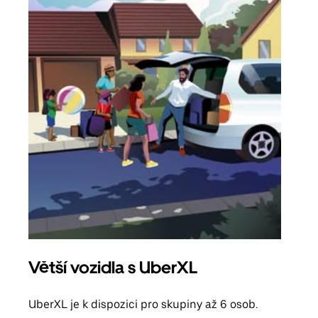
Větší vozidla s UberXL
Sku
UberXL je k dispozici pro skupiny až 6 osob.
Když