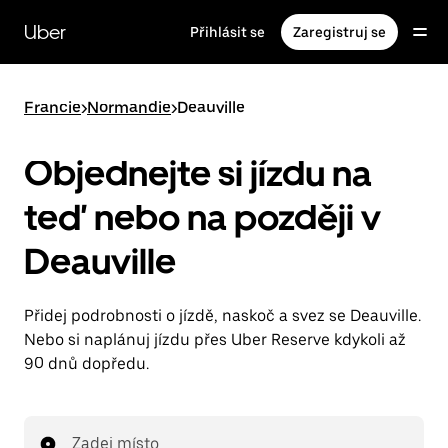
Přeskočit
na
Uber
Přihlásit se
Zaregistruj se
hlavní
obsah
Francie
>
Normandie
>
Deauville
Objednejte si jízdu na
teď nebo na později v
Deauville
Přidej podrobnosti o jízdě, naskoč a svez se Deauville.
Nebo si naplánuj jízdu přes Uber Reserve kdykoli až
90 dnů dopředu.
Zadej místo