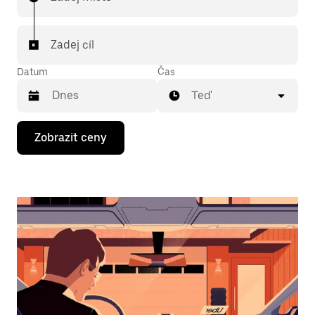
Zadej cíl
Datum
Čas
Teď
Stisknutím
Zobrazit ceny
klávesy
se
šipkou
dolů
otevřeš
kalendář
a můžeš
vybrat
datum.
Stisknutím
klávesy
Esc
zavřeš
kalendář.