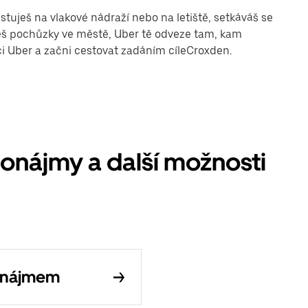
stuješ na vlakové nádraží nebo na letiště, setkáváš se
uješ pochůzky ve městě, Uber tě odveze tam, kam
aci Uber a začni cestovat zadáním cíleCroxden.
nájmy a další možnosti
onájmem