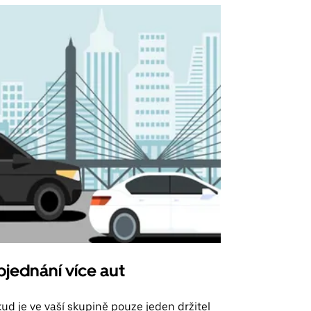
jednání více aut
Uber Shu
ud je ve vaší skupině pouze jeden držitel
Možnost shut