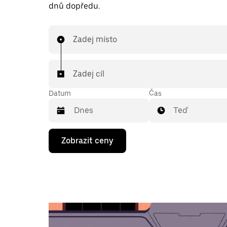
dnů dopředu.
Zadej místo
Zadej cíl
Datum
Čas
Teď
Stisknutím
Zobrazit ceny
klávesy
se
šipkou
dolů
otevřeš
kalendář
a můžeš
vybrat
datum.
Stisknutím