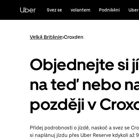
Přeskočit
na
Uber
Svez se
volantem
Podnikání
Uber
hlavní
obsah
Velká Británie
>
Croxden
Objednejte si j
na teď nebo n
později v Crox
Přidej podrobnosti o jízdě, naskoč a svez se C
si naplánuj jízdu přes Uber Reserve kdykoli až 