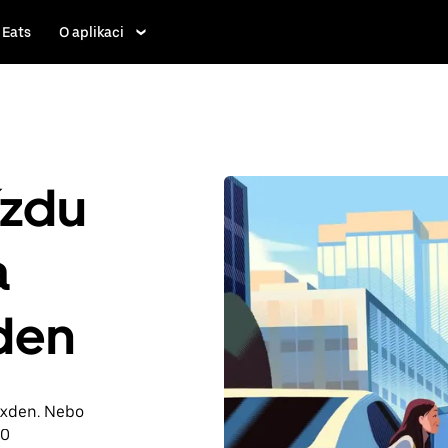
 Eats
O aplikaci
ízdu
a
den
roxden. Nebo
90