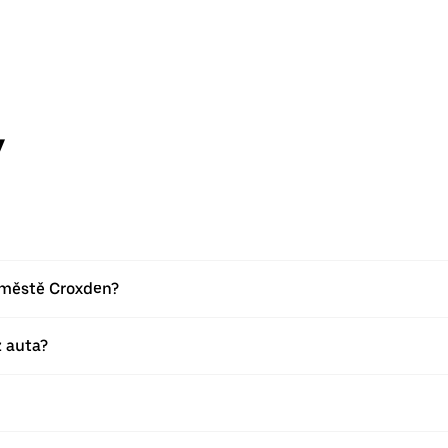
y
e městě Croxden?
 auta?