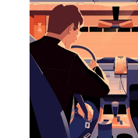
klávesy
Esc
zavřeš
kalendář.