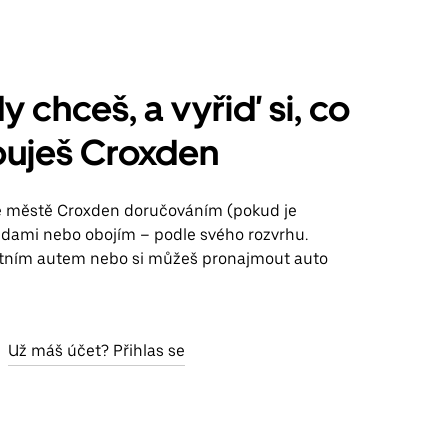
y chceš, a vyřiď si, co
buješ Croxden
ve městě Croxden doručováním (pokud je
jízdami nebo obojím – podle svého rozvrhu.
stním autem nebo si můžeš pronajmout auto
Už máš účet? Přihlas se