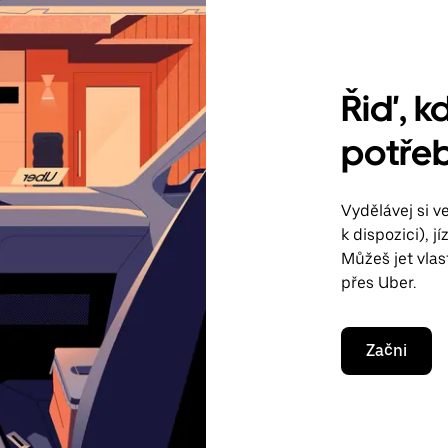
Řiď, kd
potře
Vydělávej si 
k dispozici), 
Můžeš jet vla
přes Uber.
Začni