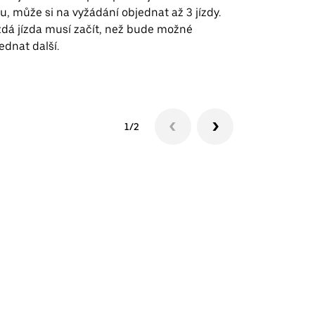
u, může si na vyžádání objednat až 3 jízdy.
trasy na leti
dá jízda musí začít, než bude možné
ednat další.
Zobrazit do
1/2