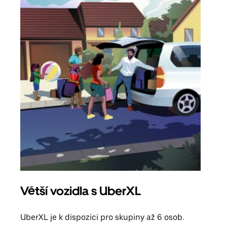
Větší vozidla s UberXL
Sku
UberXL je k dispozici pro skupiny až 6 osob.
Když