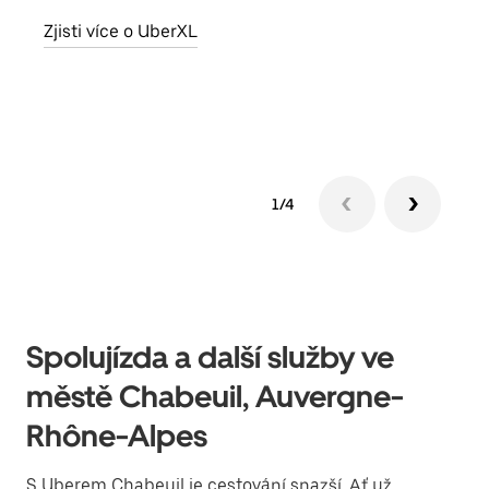
skup
Zjisti více o UberXL
míst
Zjis
1/4
Spolujízda a další služby ve
městě Chabeuil, Auvergne-
Rhône-Alpes
S Uberem Chabeuil je cestování snazší. Ať už