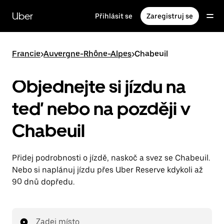
Přeskočit
na
Uber
Přihlásit se
Zaregistruj se
hlavní
obsah
Francie
>
Auvergne-Rhône-Alpes
>
Chabeuil
Objednejte si jízdu na
teď nebo na později v
Chabeuil
Přidej podrobnosti o jízdě, naskoč a svez se Chabeuil.
Nebo si naplánuj jízdu přes Uber Reserve kdykoli až
90 dnů dopředu.
Zadej místo