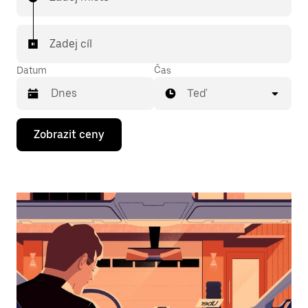
Zadej cíl
Datum
Čas
Teď
Stisknutím
Zobrazit ceny
klávesy
se
šipkou
dolů
otevřeš
kalendář
a můžeš
vybrat
datum.
Stisknutím
klávesy
Esc
zavřeš
kalendář.