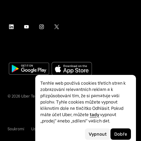
Tenhle web používá cookies třetích stran k
zobrazování relevantních reklam a k
přizpůsobování tím, že si pamatuje vaši
©
2026
Uber Technologies Inc.
polohu. Tyhle cookies můžete vypnout
kliknutím dole na tlačítko Odhlásit. Pokud
máte účet Uber, můžete
tady
vypnout
„prodej“ anebo „sdílení“ vašich dat.
Soukromí
Usnadnění přístupu
Podmínky
Vypnout
Dobře