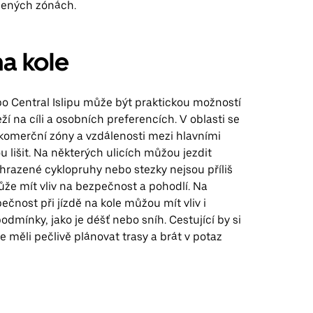
jených zónách.
na kole
po Central Islipu může být praktickou možností
eží na cíli a osobních preferencích. V oblasti se
 komerční zóny a vzdálenosti mezi hlavními
 lišit. Na některých ulicích můžou jezdit
vyhrazené cyklopruhy nebo stezky nejsou příliš
že mít vliv na bezpečnost a pohodlí. Na
ečnost při jízdě na kole můžou mít vliv i
odmínky, jako je déšť nebo sníh. Cestující by si
le měli pečlivě plánovat trasy a brát v potaz