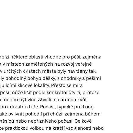
nabízí některé oblasti vhodné pro pěší, zejména
 a v místech zaměřených na rozvoj veřejné
 v určitých částech města byly navrženy tak,
y pohodlný pohyb pěšky, s chodníky a pěšími
ujícími klíčové lokality. Přesto se míra
pěší může lišit podle konkrétní čtvrti, protože
i mohou být více závislé na autech kvůli
bo infrastruktuře. Počasí, typické pro Long
aké ovlivnit pohodlí při chůzi, zejména během
měsíců nebo nepříznivého počasí. Celkově
e praktickou volbou na kratší vzdálenosti nebo