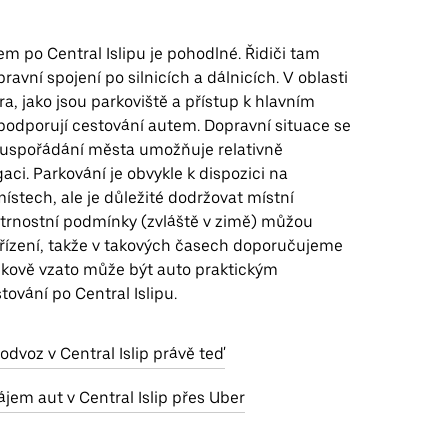
m po Central Islipu je pohodlné. Řidiči tam
ravní spojení po silnicích a dálnicích. V oblasti
ura, jako jsou parkoviště a přístup k hlavním
podporují cestování autem. Dopravní situace se
le uspořádání města umožňuje relativně
ci. Parkování je obvykle k dispozici na
stech, ale je důležité dodržovat místní
ětrnostní podmínky (zvláště v zimě) můžou
 řízení, takže v takových časech doporučujeme
elkově vzato může být auto praktickým
ování po Central Islipu.
 odvoz v Central Islip právě teď
jem aut v Central Islip přes Uber