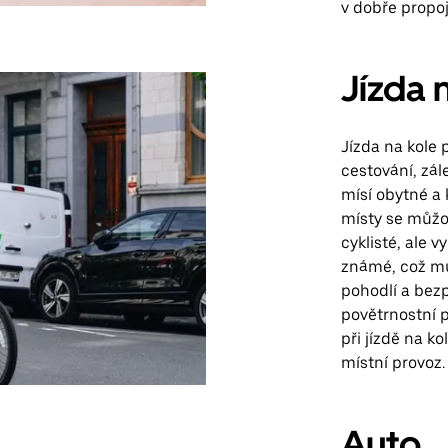
v dobře propo
Jízda 
Jízda na kole 
cestování, zál
mísí obytné a
místy se můžou
cyklisté, ale 
známé, což mů
pohodlí a bezp
povětrnostní p
při jízdě na ko
místní provoz.
Auto