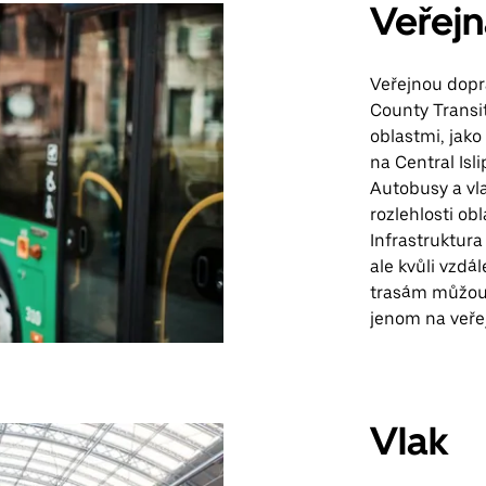
Veřej
Veřejnou dopra
County Transit
oblastmi, jako
na Central Isl
Autobusy a vlak
rozlehlosti ob
Infrastruktur
ale kvůli vzd
trasám můžou m
jenom na veře
Vlak