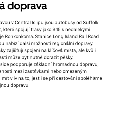
ná doprava
vou v Central Islipu jsou autobusy od Suffolk
, které spojují trasy jako S45 s nedalekými
 je Ronkonkoma. Stanice Long Island Rail Road
ipu nabízí další možnosti regionální dopravy.
y zajišťují spojení na klíčová místa, ale kvůli
lasti může být nutné dorazit pěšky.
a sice podporuje základní hromadnou dopravu,
álenosti mezi zastávkami nebo omezeným
ít vliv na to, jestli se při cestování spoléháme
jnou dopravu.