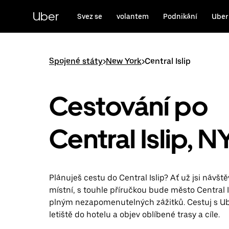
Přeskočit
na
Uber
Svez se
volantem
Podnikání
Uber
hlavní
obsah
Spojené státy
>
New York
>
Central Islip
Cestování po
Central Islip, N
Plánuješ cestu do Central Islip? Ať už jsi návšt
místní, s touhle příručkou bude město Central 
plným nezapomenutelných zážitků. Cestuj s U
letiště do hotelu a objev oblíbené trasy a cíle.