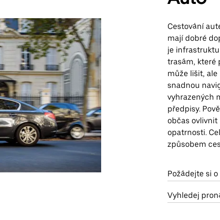
Cestování aute
mají dobré dop
je infrastrukt
trasám, které 
může lišit, a
snadnou naviga
vyhrazených mí
předpisy. Pov
občas ovlivnit
opatrnosti. C
způsobem cest
Požádejte si o
Vyhledej proná