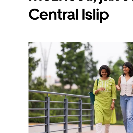
Esc
Central Islip
zavřeš
kalendář.