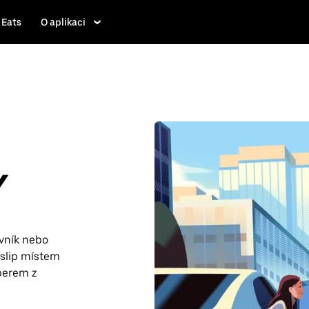
 Eats
O aplikaci
Y
ěvník nebo
Islip místem
berem z