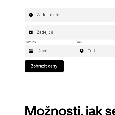
Zadej místo
Zadej cíl
Datum
Čas
Teď
Stisknutím
Zobrazit ceny
klávesy
se
šipkou
dolů
otevřeš
kalendář
a můžeš
vybrat
datum.
Možnosti, jak 
Stisknutím
klávesy