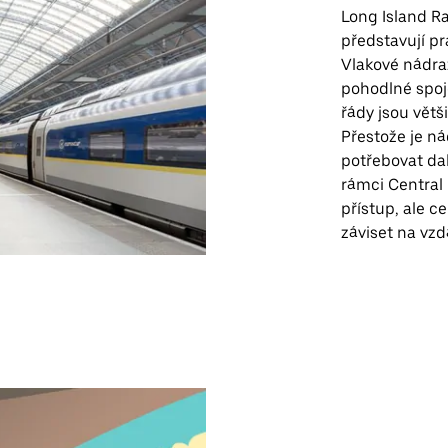
Long Island Ra
představují pr
Vlakové nádra
pohodlné spoje
řády jsou větš
Přestože je ná
potřebovat dal
rámci Central 
přístup, ale 
záviset na vzd