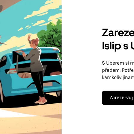
Zarezer
Islip 
S Uberem si m
předem. Potřeb
kamkoliv jina
Zarezervuj 