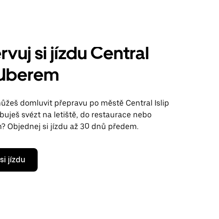
vuj si jízdu Central
s Uberem
ůžeš domluvit přepravu po městě Central Islip
uješ svézt na letiště, do restaurace nebo
m? Objednej si jízdu až 30 dnů předem.
si jízdu