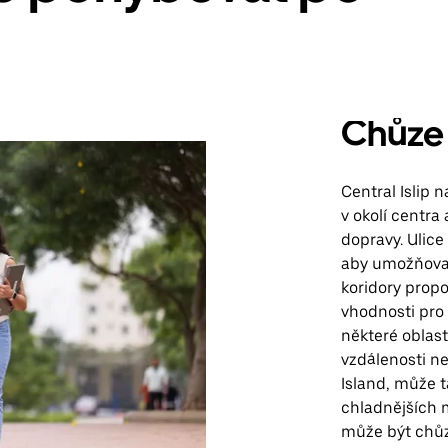
Chůze
Central Islip 
v okolí centra
dopravy. Ulice
aby umožňoval
koridory propoj
vhodnosti pro 
některé oblast
vzdálenosti ne
Island, může t
chladnějších 
může být chůz