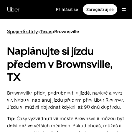
Přeskočit
na
Uber
Přihlásit se
Zaregistruj se
hlavní
obsah
Spojené státy
>
Texas
>
Brownsville
Naplánujte si jízdu
předem v Brownsville,
TX
Brownsville: přidej podrobnosti o jízdě, naskoč a svez
se. Nebo si naplánuj jízdu předem přes Uber Reserve.
Jízdu si můžeš objednat kdykoli až 90 dnů dopředu.
Tip:
Časy vyzvednutí ve městě Brownsville můžou být
delší než ve větších městech. Pokud chceš, můžeš si