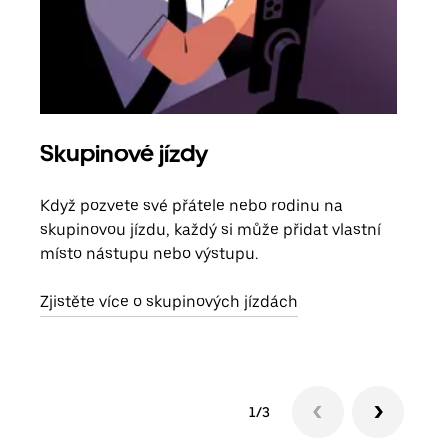
Skupinové jízdy
Obj
Když pozvete své přátele nebo rodinu na
Poku
skupinovou jízdu, každý si může přidat vlastní
účtu
místo nástupu nebo výstupu.
Každ
obje
Zjistěte více o skupinových jízdách
1/3