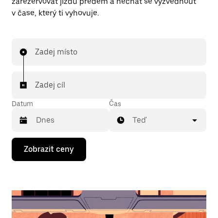
zarezervovat jízdu předem a nechat se vyzvednout
v čase, který ti vyhovuje.
Zadej místo
Zadej cíl
Datum
Čas
Teď
Stisknutím
Zobrazit ceny
klávesy
se
šipkou
dolů
otevřeš
kalendář
a můžeš
vybrat