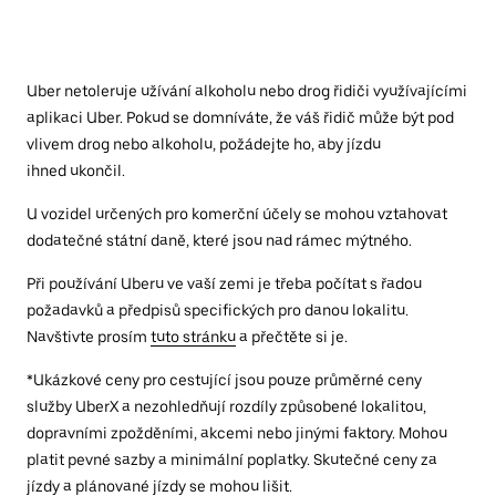
Uber netoleruje užívání alkoholu nebo drog řidiči využívajícími
aplikaci Uber. Pokud se domníváte, že váš řidič může být pod
vlivem drog nebo alkoholu, požádejte ho, aby jízdu
ihned ukončil.
U vozidel určených pro komerční účely se mohou vztahovat
dodatečné státní daně, které jsou nad rámec mýtného.
Při používání Uberu ve vaší zemi je třeba počítat s řadou
požadavků a předpisů specifických pro danou lokalitu.
Navštivte prosím
tuto stránku
a přečtěte si je.
*Ukázkové ceny pro cestující jsou pouze průměrné ceny
služby UberX a nezohledňují rozdíly způsobené lokalitou,
dopravními zpožděními, akcemi nebo jinými faktory. Mohou
platit pevné sazby a minimální poplatky. Skutečné ceny za
jízdy a plánované jízdy se mohou lišit.