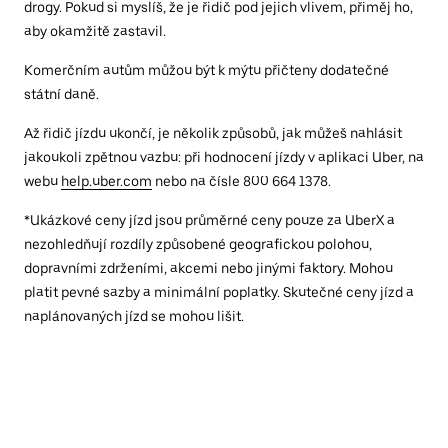
drogy. Pokud si myslíš, že je řidič pod jejich vlivem, přiměj ho,
aby okamžitě zastavil.
Komerčním autům můžou být k mýtu přičteny dodatečné
státní daně.
Až řidič jízdu ukončí, je několik způsobů, jak můžeš nahlásit
jakoukoli zpětnou vazbu: při hodnocení jízdy v aplikaci Uber, na
webu
help.uber.com
nebo na čísle 800 664 1378.
*Ukázkové ceny jízd jsou průměrné ceny pouze za UberX a
nezohledňují rozdíly způsobené geografickou polohou,
dopravními zdrženími, akcemi nebo jinými faktory. Mohou
platit pevné sazby a minimální poplatky. Skutečné ceny jízd a
naplánovaných jízd se mohou lišit.