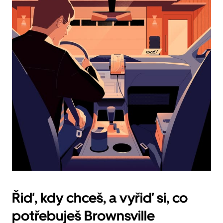
datum.
Stisknutím
klávesy
Esc
zavřeš
kalendář.
Řiď, kdy chceš, a vyřiď si, co
potřebuješ Brownsville