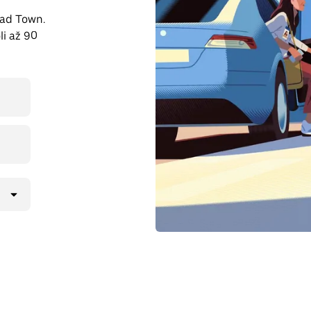
oad Town.
li až 90