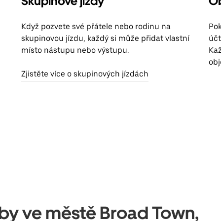
Skupinové jízdy
Ob
Když pozvete své přátele nebo rodinu na
Pok
skupinovou jízdu, každý si může přidat vlastní
účt
místo nástupu nebo výstupu.
Kaž
obj
Zjistěte více o skupinových jízdách
užby ve městě Broad Town,