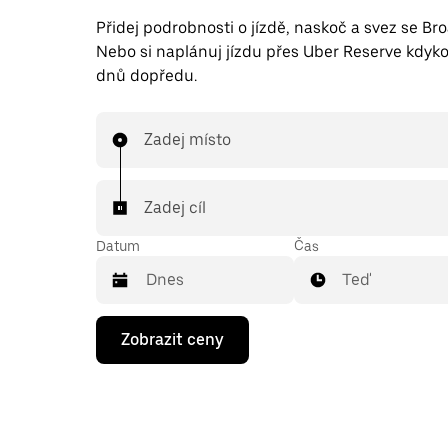
Přidej podrobnosti o jízdě, naskoč a svez se Br
Nebo si naplánuj jízdu přes Uber Reserve kdyko
dnů dopředu.
Zadej místo
Zadej cíl
Datum
Čas
Teď
Stisknutím
Zobrazit ceny
klávesy
se
šipkou
dolů
otevřeš
kalendář