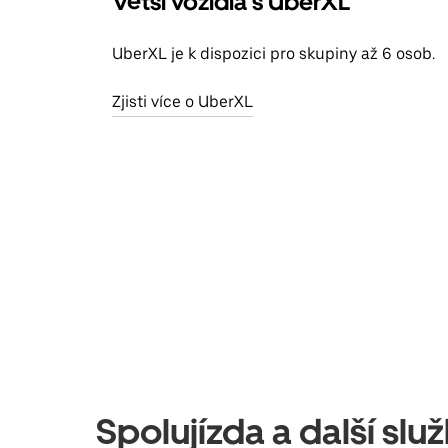
Větší vozidla s UberXL
UberXL je k dispozici pro skupiny až 6 osob.
Zjisti více o UberXL
Spolujízda a další sl