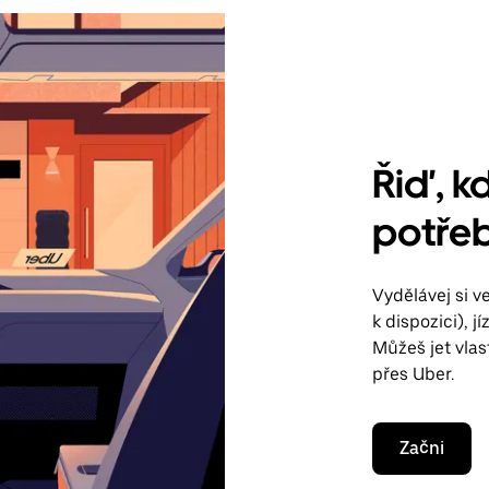
Řiď, kd
potře
Vydělávej si 
k dispozici), 
Můžeš jet vla
přes Uber.
Začni