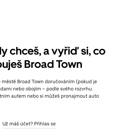
y chceš, a vyřiď si, co
buješ Broad Town
ve městě Broad Town doručováním (pokud je
jízdami nebo obojím – podle svého rozvrhu.
stním autem nebo si můžeš pronajmout auto
Už máš účet? Přihlas se