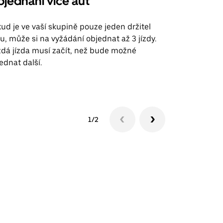
jednání více aut
Uber Shu
ud je ve vaší skupině pouze jeden držitel
Možnost shut
u, může si na vyžádání objednat až 3 jízdy.
trasy na leti
dá jízda musí začít, než bude možné
ednat další.
Zobrazit do
1/2