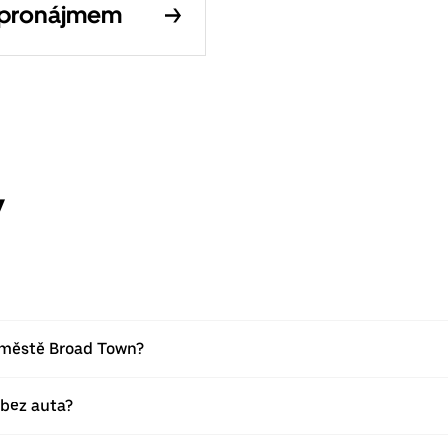
 pronájmem
y
e městě Broad Town?
 bez auta?