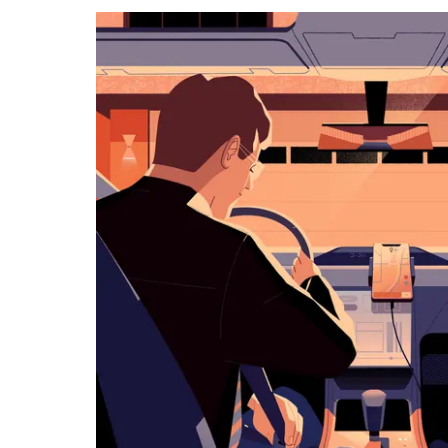
a můžeš
vybrat
datum.
Stisknutím
klávesy
Esc
zavřeš
kalendář.