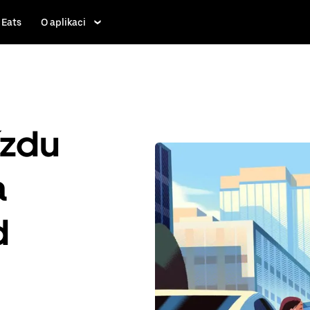
 Eats
O aplikaci
ízdu
a
d