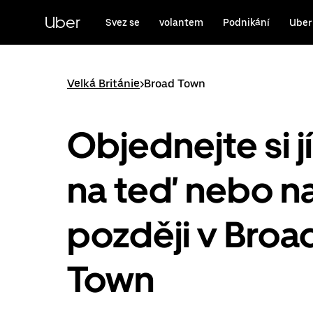
Přeskočit
na
Uber
Svez se
volantem
Podnikání
Uber
hlavní
obsah
Velká Británie
>
Broad Town
Objednejte si j
na teď nebo n
později v Broa
Town