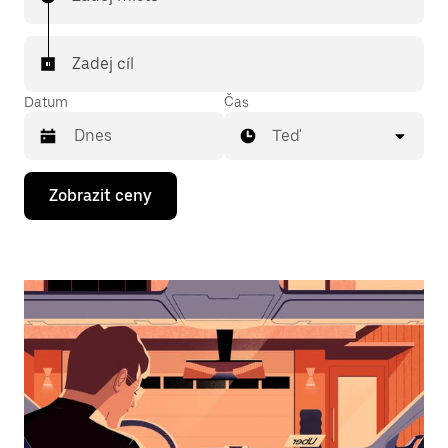
Zadej cíl
Datum
Čas
Teď
Stisknutím
Zobrazit ceny
klávesy
se
šipkou
dolů
otevřeš
kalendář
a můžeš
vybrat
datum.
Stisknutím
klávesy
Esc
zavřeš
kalendář.