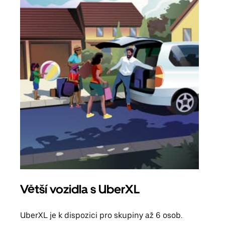
Větší vozidla s UberXL
Sku
UberXL je k dispozici pro skupiny až 6 osob.
Když