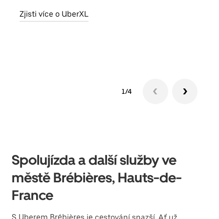
skup
Zjisti více o UberXL
míst
Zjis
1/4
Spolujízda a další služby ve
městě Brébières, Hauts-de-
France
S Uberem Brébières je cestování snazší. Ať už