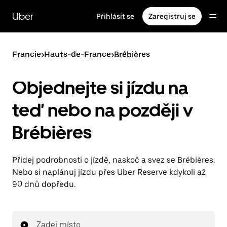
Přeskočit
na
Uber
Přihlásit se
Zaregistruj se
hlavní
obsah
Francie
>
Hauts-de-France
>
Brébières
Objednejte si jízdu na
teď nebo na později v
Brébières
Přidej podrobnosti o jízdě, naskoč a svez se Brébières.
Nebo si naplánuj jízdu přes Uber Reserve kdykoli až
90 dnů dopředu.
Zadej místo