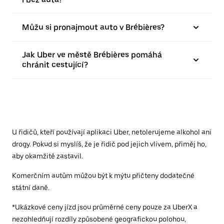
Můžu si pronajmout auto v Brébières?
Jak Uber ve městě Brébières pomáhá
chránit cestující?
U řidičů, kteří používají aplikaci Uber, netolerujeme alkohol ani
drogy. Pokud si myslíš, že je řidič pod jejich vlivem, přiměj ho,
aby okamžitě zastavil.
Komerčním autům můžou být k mýtu přičteny dodatečné
státní daně.
*Ukázkové ceny jízd jsou průměrné ceny pouze za UberX a
nezohledňují rozdíly způsobené geografickou polohou,