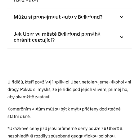
Můžu si pronajmout auto v Bellefond?
Jak Uber ve městě Bellefond pomáhá
chránit cestující?
U řidičů, kteří používají aplikaci Uber, netolerujeme alkohol ani
drogy. Pokud si myslíš, že je řidič pod jejich vlivem, přiměj ho,
aby okamžitě zastavil.
Komerčním autům můžou být k mýtu přičteny dodatečné
státní daně.
*Ukázkové ceny jízd jsou průměrné ceny pouze za UberX a
nezohledňují rozdíly způsobené geografickou polohou,