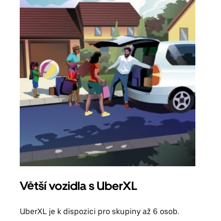
Větší vozidla s UberXL
Sku
UberXL je k dispozici pro skupiny až 6 osob.
Když