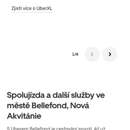
skup
Zjisti více o UberXL
míst
Zjis
1/4
Spolujízda a další služby ve
městě Bellefond, Nová
Akvitánie
S Uberem Bellefond je cestování snazší. Ať už