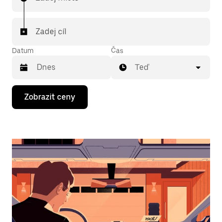
Zadej cíl
Datum
Čas
Teď
Stisknutím
Zobrazit ceny
klávesy
se
šipkou
dolů
otevřeš
kalendář
a můžeš
vybrat
datum.
Stisknutím
klávesy
Esc
zavřeš
kalendář.