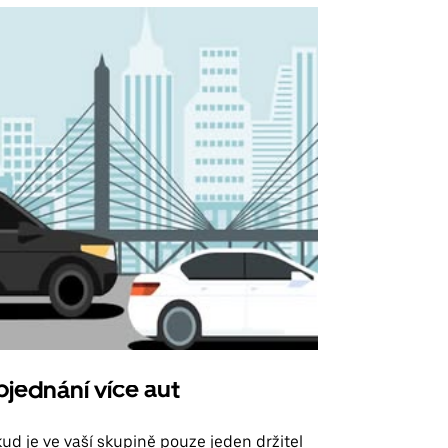
jednání více aut
Uber Shu
ud je ve vaší skupině pouze jeden držitel
Možnost shut