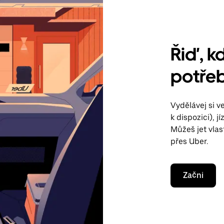
Řiď, kd
potřeb
Vydělávej si 
k dispozici), 
Můžeš jet vla
přes Uber.
Začni