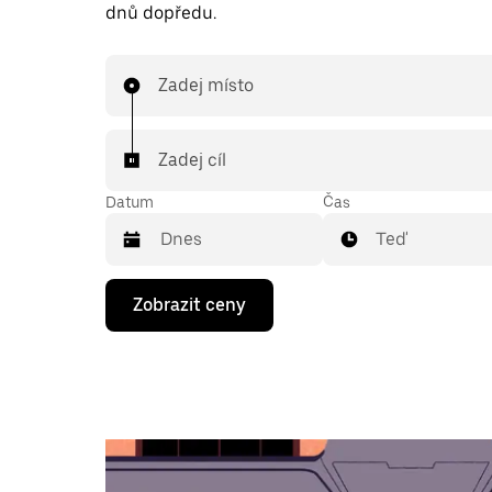
dnů dopředu.
Zadej místo
Zadej cíl
Datum
Čas
Teď
Stisknutím
Zobrazit ceny
klávesy
se
šipkou
dolů
otevřeš
kalendář
a můžeš
vybrat
datum.
Stisknutím