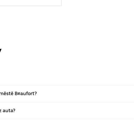
y
 městě Beaufort?
z auta?