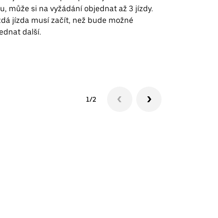
u, může si na vyžádání objednat až 3 jízdy.
trasy na leti
dá jízda musí začít, než bude možné
ednat další.
Zobrazit do
1/2