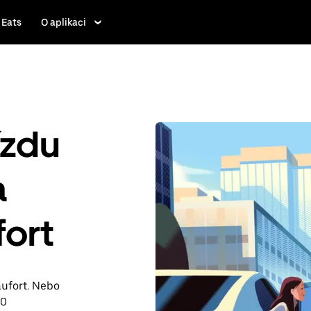
 Eats
O aplikaci
ízdu
a
fort
aufort. Nebo
90