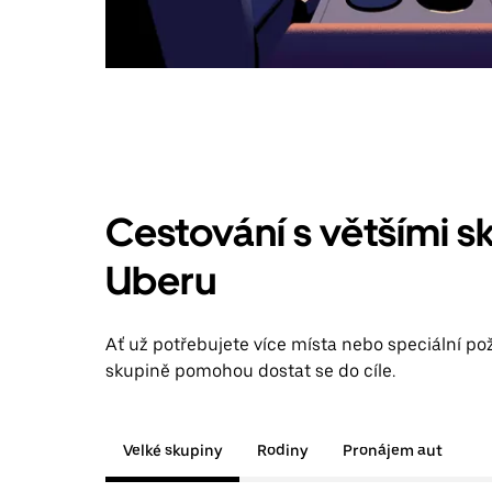
Cestování s většími s
Uberu
Ať už potřebujete více místa nebo speciální pož
skupině pomohou dostat se do cíle.
Velké skupiny
Rodiny
Pronájem aut