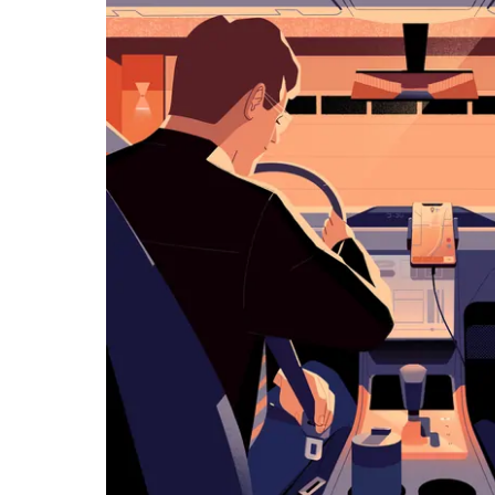
klávesy
Esc
zavřeš
kalendář.