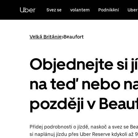
Přeskočit
na
Uber
Svez se
volantem
Podnikání
Uber
hlavní
obsah
Velká Británie
>
Beaufort
Objednejte si j
na teď nebo n
později v Beau
Přidej podrobnosti o jízdě, naskoč a svez se Be
si naplánuj jízdu přes Uber Reserve kdykoli až 