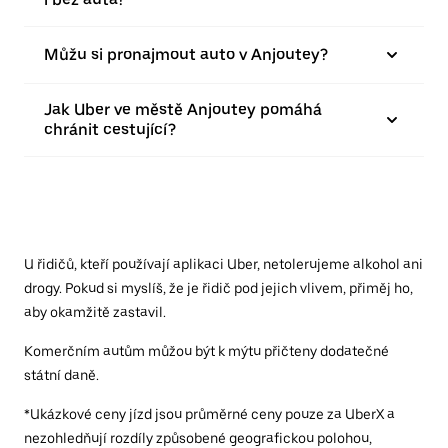
Můžu si pronajmout auto v Anjoutey?
Jak Uber ve městě Anjoutey pomáhá
chránit cestující?
U řidičů, kteří používají aplikaci Uber, netolerujeme alkohol ani
drogy. Pokud si myslíš, že je řidič pod jejich vlivem, přiměj ho,
aby okamžitě zastavil.
Komerčním autům můžou být k mýtu přičteny dodatečné
státní daně.
*Ukázkové ceny jízd jsou průměrné ceny pouze za UberX a
nezohledňují rozdíly způsobené geografickou polohou,