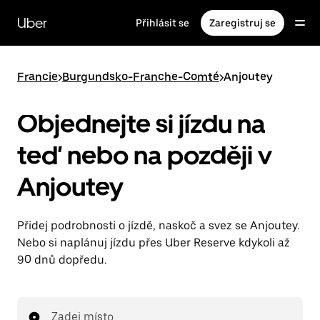
Přeskočit
na
Uber
Přihlásit se
Zaregistruj se
hlavní
obsah
Francie
>
Burgundsko-Franche-Comté
>
Anjoutey
Objednejte si jízdu na
teď nebo na později v
Anjoutey
Přidej podrobnosti o jízdě, naskoč a svez se Anjoutey.
Nebo si naplánuj jízdu přes Uber Reserve kdykoli až
90 dnů dopředu.
Zadej místo