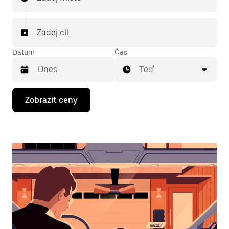
Zadej cíl
Datum
Čas
Teď
Stisknutím
Zobrazit ceny
klávesy
se
šipkou
dolů
otevřeš
kalendář
a můžeš
vybrat
datum.
Stisknutím
klávesy
Esc
zavřeš
kalendář.