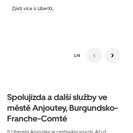
skup
Zjisti více o UberXL
míst
Zjis
1/4
Spolujízda a další služby ve
městě Anjoutey, Burgundsko-
Franche-Comté
S Uberem Anjoutey je cestování snazší. Ať už