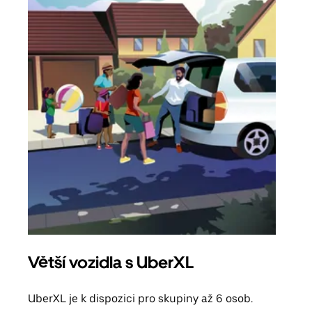
Větší vozidla s UberXL
Sku
UberXL je k dispozici pro skupiny až 6 osob.
Když