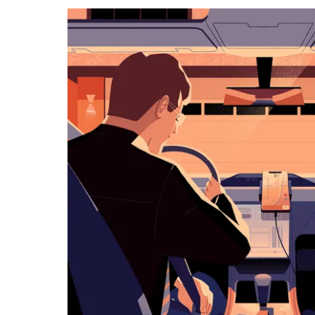
a můžeš
vybrat
datum.
Stisknutím
klávesy
Esc
zavřeš
kalendář.