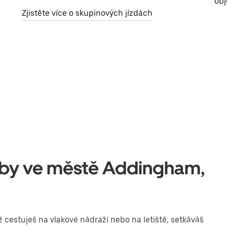
obj
Zjistěte více o skupinových jízdách
lužby ve městě Addingham,
cestuješ na vlakové nádraží nebo na letiště, setkáváš