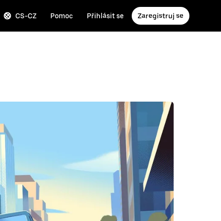
CS-CZ
Pomoc
Přihlásit se
Zaregistruj se