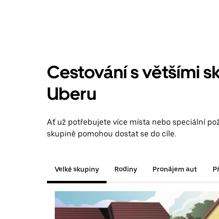
Cestování s většími s
Uberu
Ať už potřebujete více místa nebo speciální po
skupině pomohou dostat se do cíle.
Velké skupiny
Rodiny
Pronájem aut
P