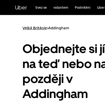
Přeskočit
na
Uber
Svez se
volantem
Podnikání
Uber
hlavní
obsah
Velká Británie
>
Addingham
Objednejte si j
na teď nebo n
později v
Addingham