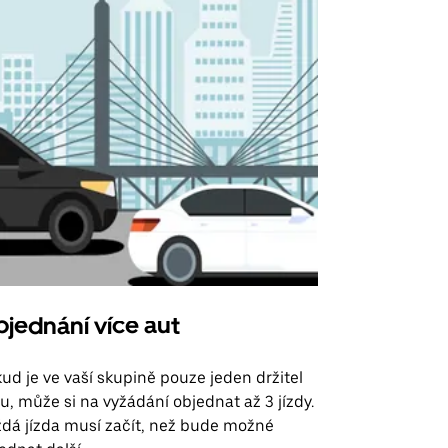
jednání více aut
Uber Shu
ud je ve vaší skupině pouze jeden držitel
Možnost shut
u, může si na vyžádání objednat až 3 jízdy.
trasy na leti
dá jízda musí začít, než bude možné