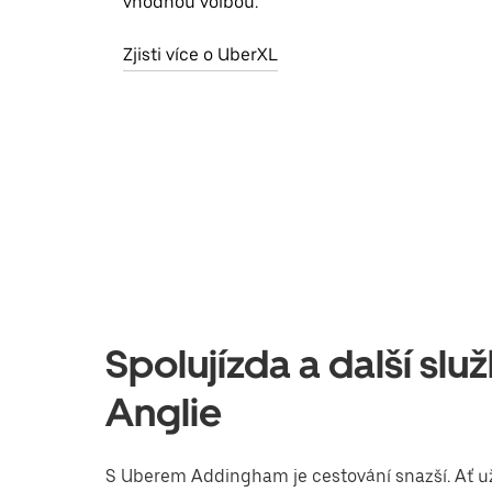
vhodnou volbou.
Zjisti více o UberXL
Spolujízda a další s
Anglie
S Uberem Addingham je cestování snazší. Ať už 