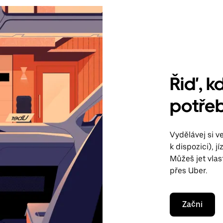
Řiď, kd
potře
Vydělávej si 
k dispozici), 
Můžeš jet vla
přes Uber.
Začni