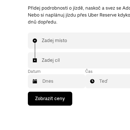
Přidej podrobnosti o jízdě, naskoč a svez se A
Nebo si naplánuj jízdu přes Uber Reserve kdyko
dnů dopředu.
Zadej místo
Zadej cíl
Datum
Čas
Teď
Stisknutím
Zobrazit ceny
klávesy
se
šipkou
dolů
otevřeš
kalendář