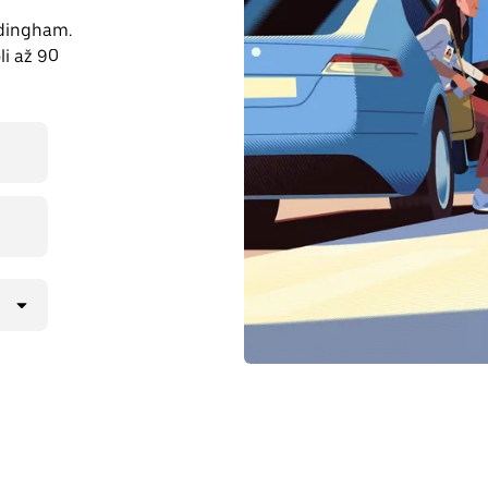
ddingham.
li až 90