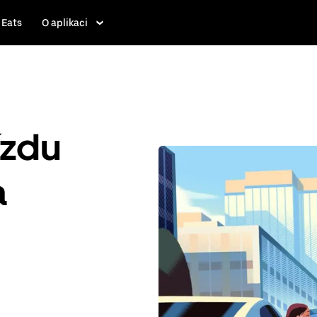
 Eats
O aplikaci
ízdu
a