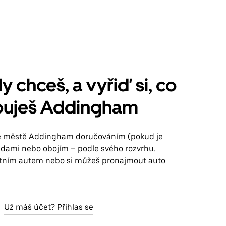
y chceš, a vyřiď si, co
buješ Addingham
ve městě Addingham doručováním (pokud je
jízdami nebo obojím – podle svého rozvrhu.
stním autem nebo si můžeš pronajmout auto
Už máš účet? Přihlas se