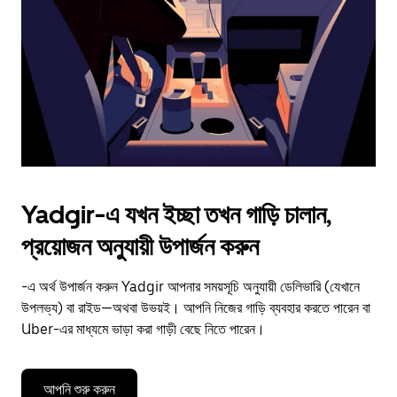
to
close
the
calendar.
Yadgir-এ যখন ইচ্ছা তখন গাড়ি চালান,
প্রয়োজন অনুযায়ী উপার্জন করুন
-এ অর্থ উপার্জন করুন Yadgir আপনার সময়সূচি অনুযায়ী ডেলিভারি (যেখানে
উপলভ্য) বা রাইড—অথবা উভয়ই। আপনি নিজের গাড়ি ব্যবহার করতে পারেন বা
Uber-এর মাধ্যমে ভাড়া করা গাড়ী বেছে নিতে পারেন।
আপনি শুরু করুন