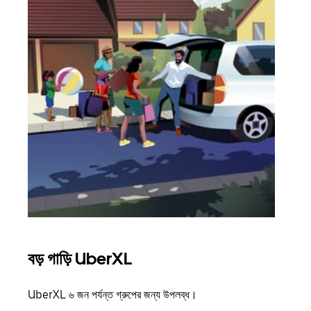
বড় গাড়ি UberXL
গ্রু
UberXL ৬ জন পর্যন্ত গ্রুপের জন্য উপলব্ধ।
যখন আপ