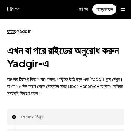
বাদ
দিয়ে
Uber
লগ ইন
নিবন্ধন করুন
প্রধান
বিষয়সূচিতে
যান
ভারত
>
Yadgir
এখন বা পরে রাইডের অনুরোধ করুন
Yadgir-এ
আপনার ট্রিপের বিবরণ যোগ করুন, গাড়িতে উঠে বসুন এবং Yadgir ঘুরে দেখুন।
অথবা ৯০ দিন আগে থেকে যেকোনো সময় Uber Reserve-এর সাথে অগ্রিম
সময়সূচি নির্ধারণ করুন।
লোকেশন লিখুন