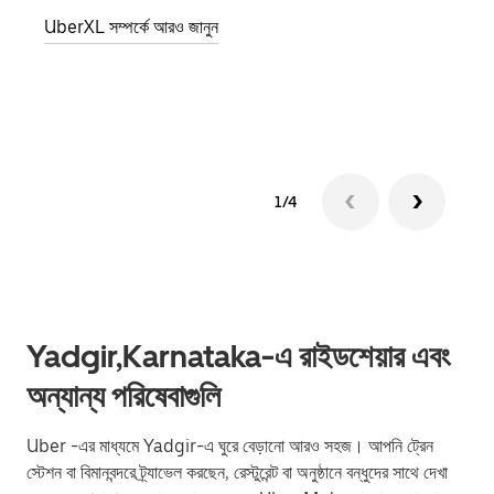
জানান
UberXL সম্পর্কে আরও জানুন
যোগ ক
গ্রুপ 
1/4
Yadgir,Karnataka-এ রাইডশেয়ার এবং
অন্যান্য পরিষেবাগুলি
Uber -এর মাধ্যমে Yadgir-এ ঘুরে বেড়ানো আরও সহজ। আপনি ট্রেন
স্টেশন বা বিমানবন্দরে ট্র্যাভেল করছেন, রেস্টুরেন্ট বা অনুষ্ঠানে বন্ধুদের সাথে দেখা