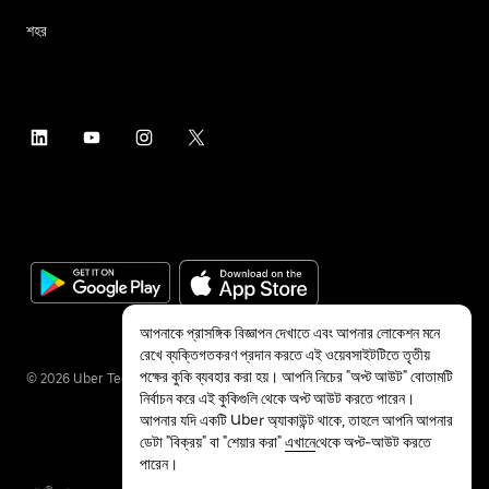
শহর
আপনাকে প্রাসঙ্গিক বিজ্ঞাপন দেখাতে এবং আপনার লোকেশন মনে
রেখে ব্যক্তিগতকরণ প্রদান করতে এই ওয়েবসাইটটিতে তৃতীয়
পক্ষের কুকি ব্যবহার করা হয়। আপনি নিচের "অপ্ট আউট" বোতামটি
©
2026
Uber Technologies Inc.
নির্বাচন করে এই কুকিগুলি থেকে অপ্ট আউট করতে পারেন।
আপনার যদি একটি Uber অ্যাকাউন্ট থাকে, তাহলে আপনি আপনার
ডেটা "বিক্রয়" বা "শেয়ার করা"
এখানে
থেকে অপ্ট-আউট করতে
পারেন।