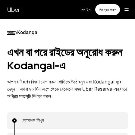
বাদ
দিয়ে
Uber
লগ ইন
নিবন্ধন করুন
প্রধান
বিষয়সূচিতে
যান
ভারত
>
Kodangal
এখন বা পরে রাইডের অনুরোধ করুন
Kodangal-এ
আপনার ট্রিপের বিবরণ যোগ করুন, গাড়িতে উঠে বসুন এবং Kodangal ঘুরে
দেখুন। অথবা ৯০ দিন আগে থেকে যেকোনো সময় Uber Reserve-এর সাথে
অগ্রিম সময়সূচি নির্ধারণ করুন।
লোকেশন লিখুন