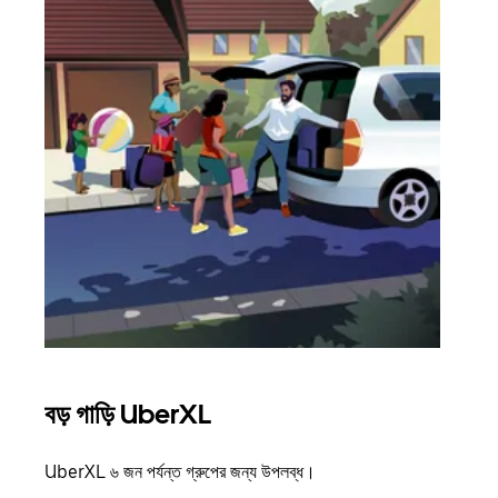
বড় গাড়ি UberXL
গ্রু
UberXL ৬ জন পর্যন্ত গ্রুপের জন্য উপলব্ধ।
যখন আপ