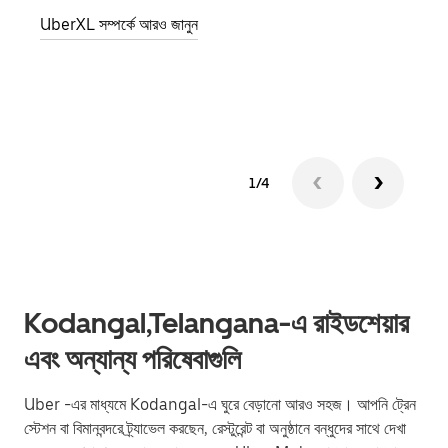
জানান
UberXL সম্পর্কে আরও জানুন
যোগ ক
গ্রুপ 
1/4
Kodangal,Telangana-এ রাইডশেয়ার
এবং অন্যান্য পরিষেবাগুলি
Uber -এর মাধ্যমে Kodangal-এ ঘুরে বেড়ানো আরও সহজ। আপনি ট্রেন
স্টেশন বা বিমানবন্দরে ট্র্যাভেল করছেন, রেস্টুরেন্ট বা অনুষ্ঠানে বন্ধুদের সাথে দেখা