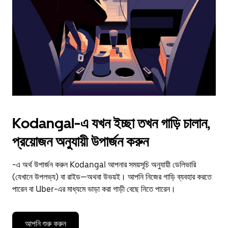
to
close
the
calendar.
Kodangal-এ যখন ইচ্ছা তখন গাড়ি চালান,
প্রয়োজন অনুযায়ী উপার্জন করুন
-এ অর্থ উপার্জন করুন Kodangal আপনার সময়সূচি অনুযায়ী ডেলিভারি
(যেখানে উপলভ্য) বা রাইড—অথবা উভয়ই। আপনি নিজের গাড়ি ব্যবহার করতে
পারেন বা Uber-এর মাধ্যমে ভাড়া করা গাড়ী বেছে নিতে পারেন।
আপনি শুরু করুন