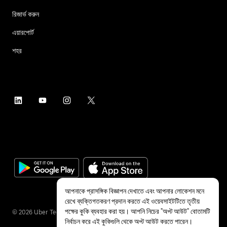
রিজার্ভ করুন
এয়ারপোর্ট
শহর
আপনাকে প্রাসঙ্গিক বিজ্ঞাপন দেখাতে এবং আপনার লোকেশন মনে
রেখে ব্যক্তিগতকরণ প্রদান করতে এই ওয়েবসাইটটিতে তৃতীয়
পক্ষের কুকি ব্যবহার করা হয়। আপনি নিচের "অপ্ট আউট" বোতামটি
©
2026
Uber Technologies Inc.
নির্বাচন করে এই কুকিগুলি থেকে অপ্ট আউট করতে পারেন।