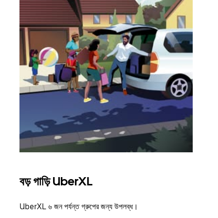
বড় গাড়ি UberXL
গ্রু
UberXL ৬ জন পর্যন্ত গ্রুপের জন্য উপলব্ধ।
যখন আপ