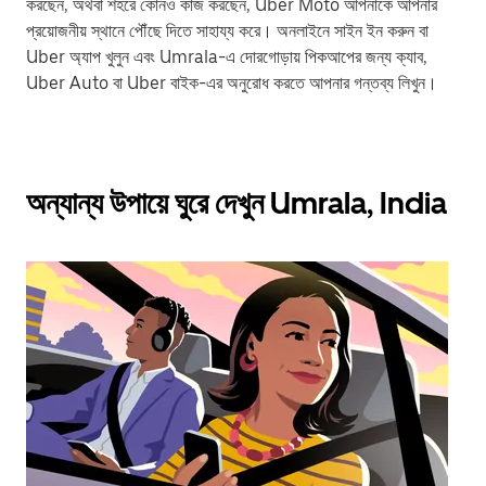
করছেন, অথবা শহরে কোনও কাজ করছেন, Uber Moto আপনাকে আপনার
প্রয়োজনীয় স্থানে পৌঁছে দিতে সাহায্য করে। অনলাইনে সাইন ইন করুন বা
Uber অ্যাপ খুলুন এবং Umrala-এ দোরগোড়ায় পিকআপের জন্য ক্যাব,
Uber Auto বা Uber বাইক-এর অনুরোধ করতে আপনার গন্তব্য লিখুন।
অন্যান্য উপায়ে ঘুরে দেখুন Umrala, India