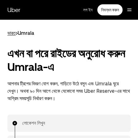
বাদ
দিয়ে
Uber
লগ ইন
নিবন্ধন করুন
প্রধান
বিষয়সূচিতে
যান
ভারত
>
Umrala
এখন বা পরে রাইডের অনুরোধ করুন
Umrala-এ
আপনার ট্রিপের বিবরণ যোগ করুন, গাড়িতে উঠে বসুন এবং Umrala ঘুরে
দেখুন। অথবা ৯০ দিন আগে থেকে যেকোনো সময় Uber Reserve-এর সাথে
অগ্রিম সময়সূচি নির্ধারণ করুন।
লোকেশন লিখুন