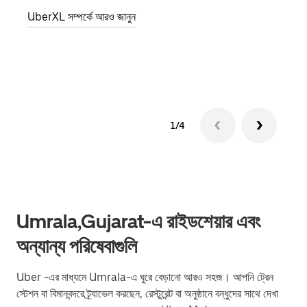
জানান
UberXL সম্পর্কে আরও জানুন
যোগ ক
গ্রুপ 
1/4
Umrala,Gujarat-এ রাইডশেয়ার এবং
অন্যান্য পরিষেবাগুলি
Uber -এর মাধ্যমে Umrala-এ ঘুরে বেড়ানো আরও সহজ। আপনি ট্রেন
স্টেশন বা বিমানবন্দরে ট্র্যাভেল করছেন, রেস্টুরেন্ট বা অনুষ্ঠানে বন্ধুদের সাথে দেখা