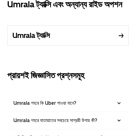
Umrala ট্যাক্সি এবং অন্যান্য রাইড অপশন
Umrala ট্যাক্সি
প্রায়শই জিজ্ঞাসিত প্রশ্নসমূহ
Umrala শহরে কি Uber পাওয়া যাবে?
Umrala শহরে যাতায়াতের সবচেয়ে সাশ্রয়ী উপায় কী?